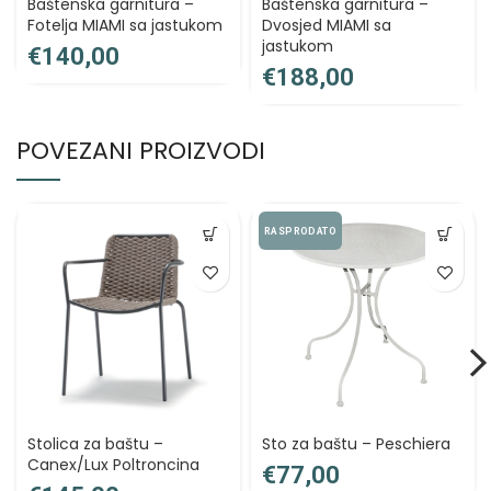
Baštenska garnitura –
Baštenska garnitura –
Fotelja MIAMI sa jastukom
Dvosjed MIAMI sa
jastukom
€
€
POVEZANI PROIZVODI
RASPRODATO
Stolica za baštu –
Sto za baštu – Peschiera
Canex/Lux Poltroncina
€