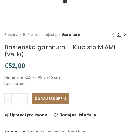
Početna
Baštenski namještaj
Garniture
Baštenska garnitura – Klub sto MIAMI
(veliki)
€
Dimenzije: š53 x d92 x v45 cm
Boja: Braon
DODAJ U KORPU
Uporedi proizvode
Dodaj na listu želja.
Kategorije:
Baštenski namještaj
,
Garniture