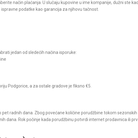
berite način plaćanja. U slučaju kupovine u ime kompanije, dužni ste ka
ispravne podatke kao garancija za njihovu tačnost.
brati jedan od sledećih načina isporuke:
bine
ju Podgorice, a za ostale gradove je fiksno €5.
do pet radnih dana. Zbog povećane količine porudžbine tokom sezonskih
h dana. Rok počinje kada porudžbinu potvrdi internet prodavnica ili pr