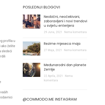
POSLEDNJI BLOGOVI
Neobični, neočekivani,
zaboravljeni i novi trendovi
u svijetu enterijera
29 Juna, 2021
Nema komentara
g profila u
Rezime mjeseca maja
 ako želite
27 Maja, 2021
Nema komentara
a sledeći
dili
Međunarodni dan planete
Zemlje
22 Aprila, 2021
Nema
komentara
e
 vaših
rodavnici
@COMMODO.ME INSTAGRAM