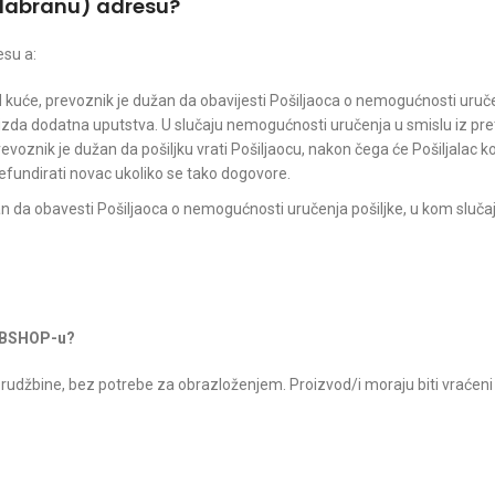
odabranu) adresu?
esu a:
kod kuće, prevoznik je dužan da obavijesti Pošiljaoca o nemogućnosti uruč
u izda dodatna uputstva. U slučaju nemogućnosti uručenja u smislu iz p
voznik je dužan da pošiljku vrati Pošiljaocu, nakon čega će Pošiljalac ko
efundirati novac ukoliko se tako dogovore.
n da obavesti Pošiljaoca o nemogućnosti uručenja pošiljke, u kom slučaj
WEBSHOP-u?
rudžbine, bez potrebe za obrazloženjem. Proizvod/i moraju biti vraćeni