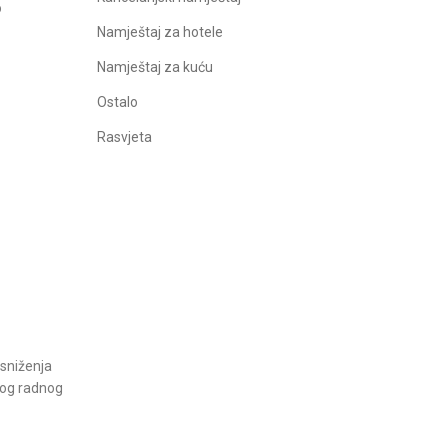
o
Namještaj za hotele
Namještaj za kuću
Ostalo
Rasvjeta
 sniženja
vog radnog