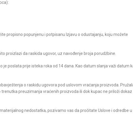
pca):
ite propisno popunjenu i potpisanu Izjavu o odustajanju, koju možete
čito proizlazi da raskida ugovor, uz navođenje broja porudžbine.
je poslata prije isteka roka od 14 dana. Kao datum slanja važi datum k
 obavještenja o raskidu ugovora pod uslovom vraćanja proizvoda. Pružal
trenutka preuzimanja vraćenih proizvoda ili dok kupac ne priloži dokaz 
 materijalnog nedostatka, pozivamo vas da pročitate Uslove i odredbe u 