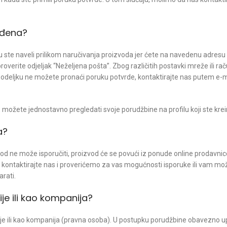
rđena?
u ste naveli prilikom naručivanja proizvoda jer ćete na navedenu adresu 
verite odjeljak “Neželjena pošta”. Zbog različitih postavki mreže ili ra
odeljku ne možete pronaći poruku potvrde, kontaktirajte nas putem e-m
, možete jednostavno pregledati svoje porudžbine na profilu koji ste kreir
a?
od ne može isporučiti, proizvod će se povući iz ponude online prodavnic
, kontaktirajte nas i proverićemo za vas mogućnosti isporuke ili vam m
rati.
je ili kao kompanija?
e ili kao kompanija (pravna osoba). U postupku porudžbine obavezno up