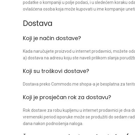
podatke o kompaniji u polje podaci, i u sledećem koraku oda
ovlašćena osoba koja može kupovati u ime kompanije uneti 
Dostava
Koji je način dostave?
Kada naručujete proizvod u internet prodavnici, možete oda
a) dostava na adresu koju ste naveli prilikom slanja porudž
Koji su troškovi dostave?
Dostava preko Commodo.me shopa-a je besplatna za teritori
Koji je prosječan rok za dostavu?
Rok dostave za robu kupljenu u internet prodavnici je dva 
vremenski period isporuke može se produžiti do sedam radni
dana nakon podnošenja naloga.