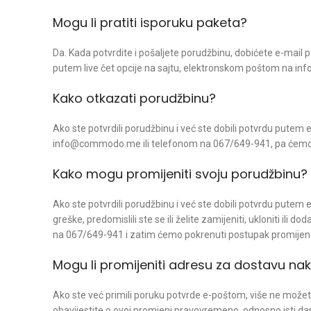
Mogu li pratiti isporuku paketa?
Da. Kada potvrdite i pošaljete porudžbinu, dobićete e-mail
putem live čet opcije na sajtu, elektronskom poštom na i
Kako otkazati porudžbinu?
Ako ste potvrdili porudžbinu i već ste dobili potvrdu putem
info@commodo.me ili telefonom na 067/649-941, pa ćemo z
Kako mogu promijeniti svoju porudžbinu?
Ako ste potvrdili porudžbinu i već ste dobili potvrdu putem
greške, predomislili ste se ili želite zamijeniti, ukloniti il
na 067/649-941 i zatim ćemo pokrenuti postupak promijene
Mogu li promijeniti adresu za dostavu n
Ako ste već primili poruku potvrde e-poštom, više ne možet
obavijestite o ovoj promjeni pravovremeno, odnosno isti dan