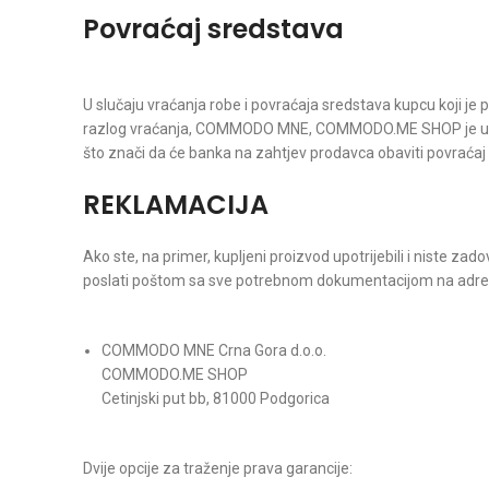
Povraćaj sredstava
U slučaju vraćanja robe i povraćaja sredstava kupcu koji je pr
razlog vraćanja, COMMODO MNE, COMMODO.ME SHOP je u obav
što znači da će banka na zahtjev prodavca obaviti povraćaj 
REKLAMACIJA
Ako ste, na primer, kupljeni proizvod upotrijebili i niste za
poslati poštom sa sve potrebnom dokumentacijom na adres
COMMODO MNE Crna Gora d.o.o.
COMMODO.ME SHOP
Cetinjski put bb, 81000 Podgorica
Dvije opcije za traženje prava garancije: