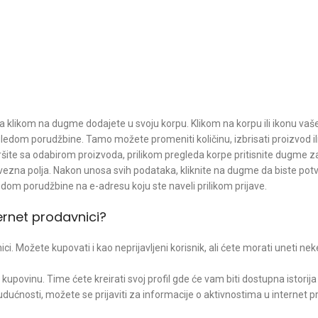
 ga klikom na dugme dodajete u svoju korpu. Klikom na korpu ili ikonu vaše
ledom porudžbine. Tamo možete promeniti količinu, izbrisati proizvod ili
šite sa odabirom proizvoda, prilikom pregleda korpe pritisnite dugme z
avezna polja. Nakon unosa svih podataka, kliknite na dugme da biste potvr
dom porudžbine na e-adresu koju ste naveli prilikom prijave.
ernet prodavnici?
ci. Možete kupovati i kao neprijavljeni korisnik, ali ćete morati uneti nek
upovinu. Time ćete kreirati svoj profil gde će vam biti dostupna istorija
dućnosti, možete se prijaviti za informacije o aktivnostima u internet p