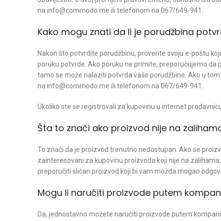
na info@commodo.me ili telefonom na 067/649-941.
Kako mogu znati da li je porudžbina potv
Nakon što potvrdite porudžbinu, proverite svoju e-poštu koj
poruku potvrde. Ako poruku ne primite, preporučujemo da pro
tamo se može nalaziti potvrda vaše porudžbine. Ako u tom 
na info@commodo.me ili telefonom na 067/649-941.
Ukoliko ste se registrovali za kupovinu u internet prodavnici
Šta to znači ako proizvod nije na zaliham
To znači da je proizvod trenutno nedostupan. Ako se proizv
zainteresovani za kupovinu proizvoda koji nije na zalihama
preporučiti sličan proizvod koji bi vam možda mogao odgova
Mogu li naručiti proizvode putem kompani
Da, jednostavno možete naručiti proizvode putem kompanij