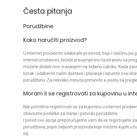
Česta pitanja
Porudžbine
Kako naručiti proizvod?
U internet prodavnici odabirate proizvod, boju i veličinu pa
internet prodavnici, bićete preusmjereni na stranicu sa preg
možete dodati novi vraćanjem na željenu rubriku. Kada zavr
korak i odaberite način dostave i plaćanja i ispunite sva ob
porudžbinu. Za nekoliko minuta primićete e-poštu sa pregle
Moram li se registrovati za kupovinu u int
Nije potrebno registrovati se za kupovinu u internet prodavni
obavezne podatke za slanje i potvrdu porudžbine.
I pored ove opcije preporučujemo vam da se registrujete za k
porudžbina, popis željenih proizvoda koje možete kupiti u bu
itd.