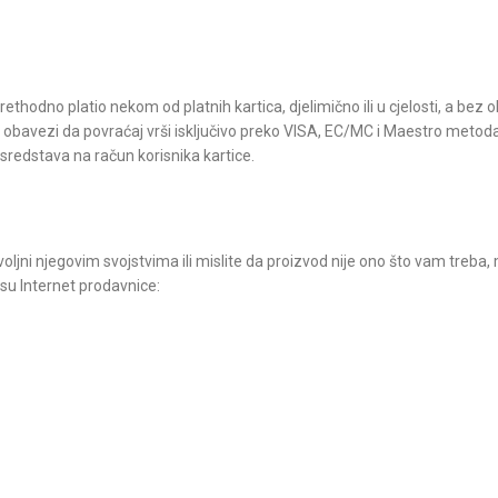
ethodno platio nekom od platnih kartica, djelimično ili u cjelosti, a bez 
ezi da povraćaj vrši isključivo preko VISA, EC/MC i Maestro metoda
sredstava na račun korisnika kartice.
dovoljni njegovim svojstvima ili mislite da proizvod nije ono što vam treba
u Internet prodavnice: