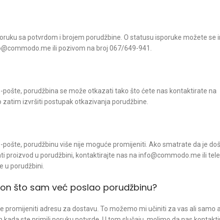
 poruku sa potvrdom i brojem porudžbine. O statusu isporuke možete se 
nfo@commodo.me ili pozivom na broj 067/649-941.
 e-pošte, porudžbina se može otkazati tako što ćete nas kontaktirate na
atim izvršiti postupak otkazivanja porudžbine.
 e-pošte, porudžbinu više nije moguće promijeniti. Ako smatrate da je doš
i dodati proizvod u porudžbini, kontaktirajte nas na info@commodo.me ili t
 u porudžbini.
akon što sam već poslao porudžbinu?
e promijeniti adresu za dostavu. To možemo mi učiniti za vas ali samo 
 kada ste primili poruku potvrde. U tom slučaju, molimo da nas kontakti