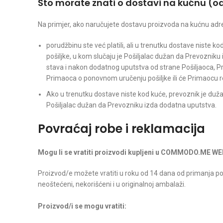
Što morate znati o dostavi na kućnu (
Na primjer, ako naručujete dostavu proizvoda na kućnu adr
porudžbinu ste već platili, ali u trenutku dostave niste 
pošiljke, u kom slučaju je Pošiljalac dužan da Prevoznik
stava i nakon dodatnog uputstva od strane Pošiljaoca, Pre
Primaoca o ponovnom uručenju pošiljke ili će Primaocu r
Ako u trenutku dostave niste kod kuće, prevoznik je duža
Pošiljalac dužan da Prevozniku izda dodatna uputstva.
Povraćaj robe i reklamacija
Mogu li se vratiti proizvodi kupljeni u COMMODO.ME 
Proizvod/e možete vratiti u roku od 14 dana od primanja po
neoštećeni, nekorišćeni i u originalnoj ambalaži.
Proizvod/i se mogu vratiti: