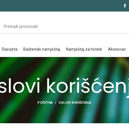
rasvjeta
baštenski namještaj
namještaj za hotele
aksesoari
slovi korišćen
POČETNA
USLOVI KORIŠĆENJA