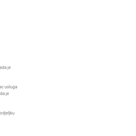
ada je
ac usluga
da je
odjeljku