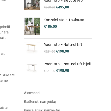
Radni sto - Elevate Pro
€
495,00
€
550,00
Konzolni sto - Toulouse
€
primiti
čunara
aila
Radni sto - Natural Lift
€
198,90
€
221,00
ali.
Radni sto - Natural Lift bijeli
€
198,90
€
221,00
e. Ako ste
ožemo
Aksesoari
Baštenski namještaj
išite
Kancelarijski namještaj