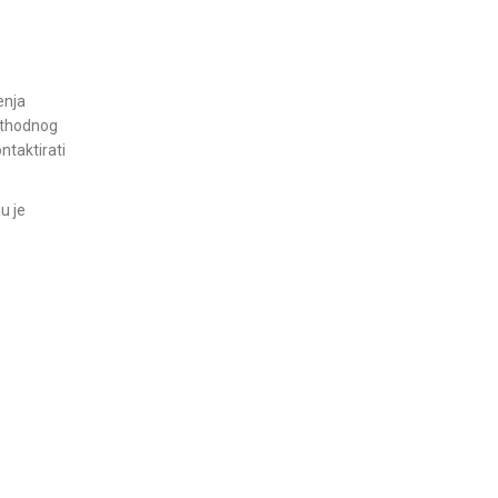
enja
rethodnog
ntaktirati
u je