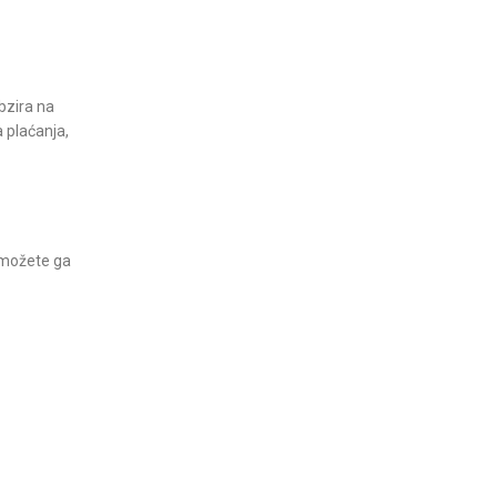
obzira na
 plaćanja,
, možete ga