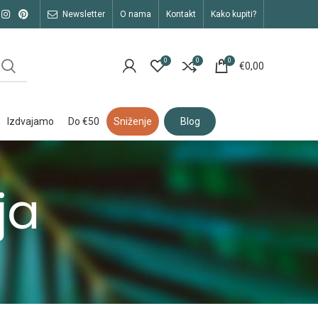
newsletter
o nama
kontakt
kako kupiti?
0
0
0
€
0,00
izdvajamo
do €50
sniženje
blog
ja