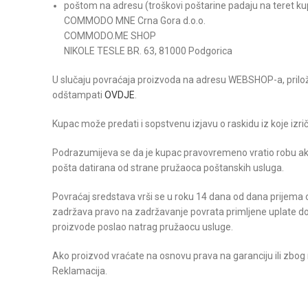
poštom na adresu (troškovi poštarine padaju na teret ku
COMMODO MNE Crna Gora d.o.o.
COMMODO.ME SHOP
NIKOLE TESLE BR. 63, 81000 Podgorica
U slučaju povraćaja proizvoda na adresu WEBSHOP-a, prilož
odštampati
OVDJE
.
Kupac može predati i sopstvenu izjavu o raskidu iz koje izri
Podrazumijeva se da je kupac pravovremeno vratio robu ako 
pošta datirana od strane pružaoca poštanskih usluga.
Povraćaj sredstava vrši se u roku 14 dana od dana prijema
zadržava pravo na zadržavanje povrata primljene uplate do 
proizvode poslao natrag pružaocu usluge.
Ako proizvod vraćate na osnovu prava na garanciju ili zbog
Reklamacija.