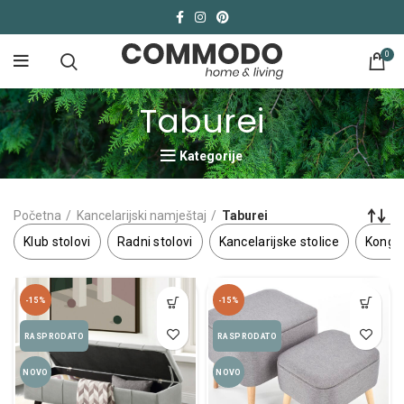
0
Taburei
Kategorije
Početna
Kancelarijski namještaj
Taburei
Klub stolovi
Radni stolovi
Kancelarijske stolice
Kongre
-15%
-15%
RASPRODATO
RASPRODATO
NOVO
NOVO