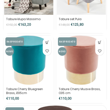
Tabure klupa Massimo
Tabure set Pula
€
163,20
€
125,80
€
192,00
€
148,00
RASPRODATO
RASPRODATO
NOVO
NOVO
Tabure Cherry Bluegreen
Tabure Cherry Muave Brass,
Brass, Ø35cm
O35 cm
€
€