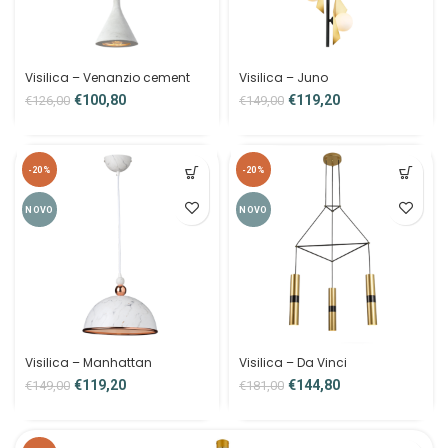
Visilica – Venanzio cement
Visilica – Juno
€
100,80
€
119,20
€
126,00
€
149,00
-20%
-20%
NOVO
NOVO
Visilica – Manhattan
Visilica – Da Vinci
€
119,20
€
144,80
€
149,00
€
181,00