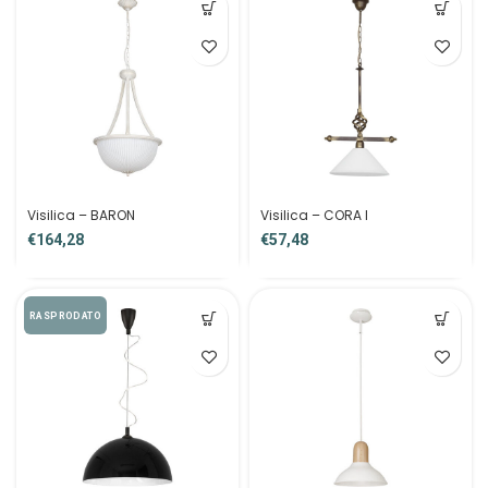
Visilica – BARON
Visilica – CORA I
€
€
RASPRODATO