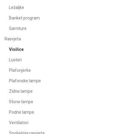
Ležaljke
Banket program
Garniture
Rasvjeta
Visilice
Lusteri
Plafonjerke
Plafonske lampe
Zidne lampe
Stone lampe
Podne lampe
Ventilatori
Spoljašnja rasvjeta