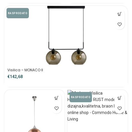
RASPRODATO
Visilica – MONACO II
€
RASPRODATO