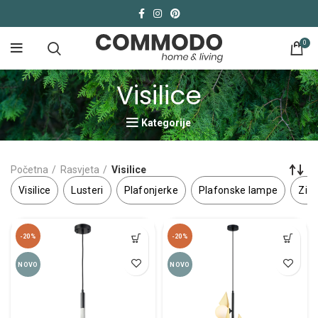
0
Visilice
Kategorije
Početna
Rasvjeta
Visilice
Visilice
Lusteri
Plafonjerke
Plafonske lampe
Zid
-20%
-20%
NOVO
NOVO