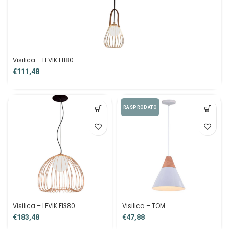
Visilica – LEVIK FI180
€
RASPRODATO
Visilica – LEVIK FI380
Visilica – TOM
€
€