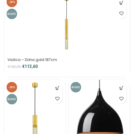
-20%
NOVO
Visilica – Doha gold 187cm
€
113,60
€
142,00
-20%
NOVO
NOVO