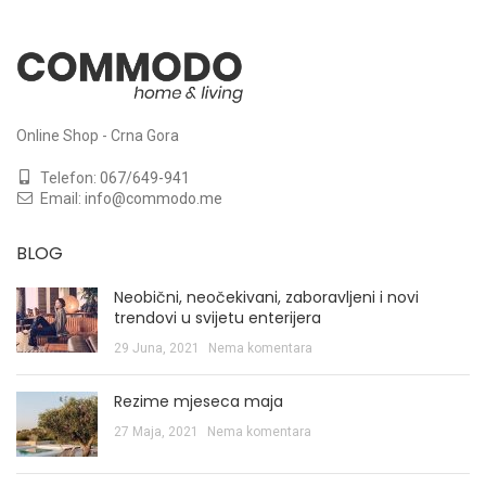
Online Shop - Crna Gora
Telefon:
067/649-941
Email:
info@commodo.me
BLOG
Neobični, neočekivani, zaboravljeni i novi
trendovi u svijetu enterijera
29 Juna, 2021
Nema komentara
Rezime mjeseca maja
27 Maja, 2021
Nema komentara