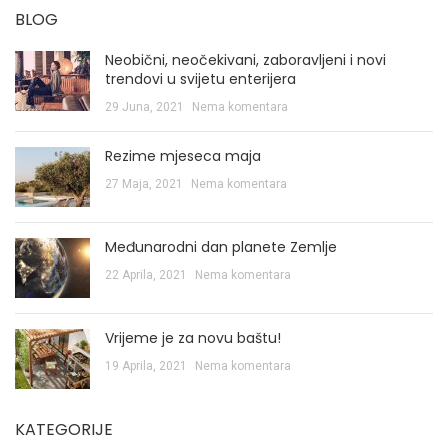
BLOG
Neobični, neočekivani, zaboravljeni i novi
trendovi u svijetu enterijera
29 Juna, 2021
Nema komentara
Rezime mjeseca maja
27 Maja, 2021
Nema komentara
Međunarodni dan planete Zemlje
22 Aprila, 2021
Nema komentara
Vrijeme je za novu baštu!
19 Aprila, 2021
Nema komentara
KATEGORIJE