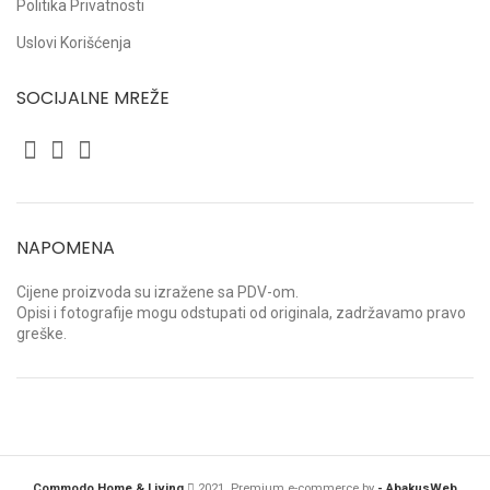
Politika Privatnosti
Uslovi Korišćenja
SOCIJALNE MREŽE
NAPOMENA
Cijene proizvoda su izražene sa PDV-om.
Opisi i fotografije mogu odstupati od originala, zadržavamo pravo
greške.
Commodo Home & Living
2021. Premium e-commerce by
- AbakusWeb