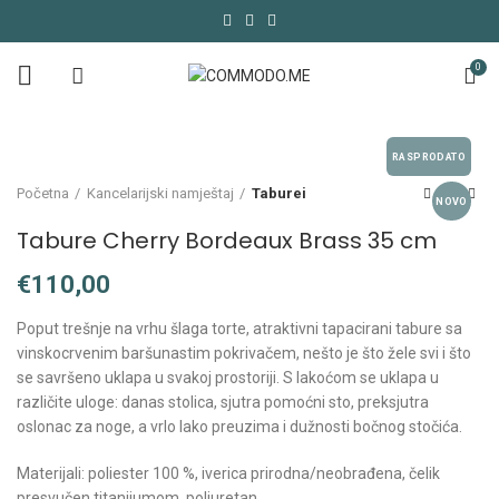
0
RASPRODATO
Početna
Kancelarijski namještaj
Taburei
NOVO
Tabure Cherry Bordeaux Brass 35 cm
€
Poput trešnje na vrhu šlaga torte, atraktivni tapacirani tabure sa
vinskocrvenim baršunastim pokrivačem, nešto je što žele svi i što
se savršeno uklapa u svakoj prostoriji. S lakoćom se uklapa u
različite uloge: danas stolica, sjutra pomoćni sto, preksjutra
oslonac za noge, a vrlo lako preuzima i dužnosti bočnog stočića.
Materijali: poliester 100 %, iverica prirodna/neobrađena, čelik
presvučen titanijumom, poliuretan