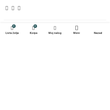
0
0
NAPOMENA
Lista želja
Korpa
Moj nalog
Meni
Nazad
Cijene proizvoda su izražene sa PDV-om.
Opisi i fotografije mogu odstupati od originala, zadržavamo pravo
greške.
Commodo Home & Living
2021. Premium e-commerce by
- AbakusWeb