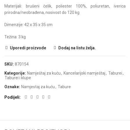
Materijali: brušeni čelik, poliester 100%, poliuretan, iverica
prirodna/neobrađena, nosivost do 120 kg
Dimenzije: 42 x 35 x 35 cm
Težina: 3 kg
Uporedi proizvode
Dodaj na listu želja.
SKU:
870154
Kategorije:
Namještaj za kuću
,
Kancelarijski namještaj
,
Taburei
,
Taburei i klupe
Oznake:
Namjestaj za kuću
,
Tabure
Podijeli