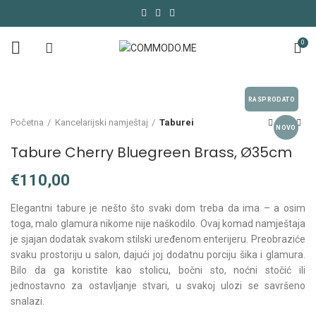
0
RASPRODATO
Početna
Kancelarijski namještaj
Taburei
NOVO
Tabure Cherry Bluegreen Brass, Ø35cm
€
Elegantni tabure je nešto što svaki dom treba da ima – a osim
toga, malo glamura nikome nije naškodilo. Ovaj komad namještaja
je sjajan dodatak svakom stilski uređenom enterijeru. Preobraziće
svaku prostoriju u salon, dajući joj dodatnu porciju šika i glamura.
Bilo da ga koristite kao stolicu, bočni sto, noćni stočić ili
jednostavno za ostavljanje stvari, u svakoj ulozi se savršeno
snalazi.