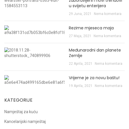
zaboravljeni i novi trendovi
u svijetu enterijera
29 Juna, 2021
Nema komentara
Rezime mjeseca maja
27 Maja, 2021
Nema komentara
Međunarodni dan planete
Zemlje
22 Aprila, 2021
Nema komentara
Vrijeme je za novu baštu!
19 Aprila, 2021
Nema komentara
KATEGORIJE
Namještaj za kuću
Kancelarijski namještaj