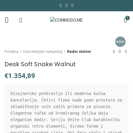
0
NOVO
Početna
Kancelarijski namještaj
Radni stolovi
Desk Soft Snake Walnut
€
Dizajnersko potkrovlje ili moderna kućna 
kancelarija. Četiri fioke nude puno prostora za 
skladištenje svih vaših pribora za pisanje. 
Elegantne ručke od hromiranog čelika daju 
elegantan dodir. Seriju Vhite Club karakterišu 
organski retro elementi, široke forme i 
površine visokog sjaja. Oni daju stolu i utisak 