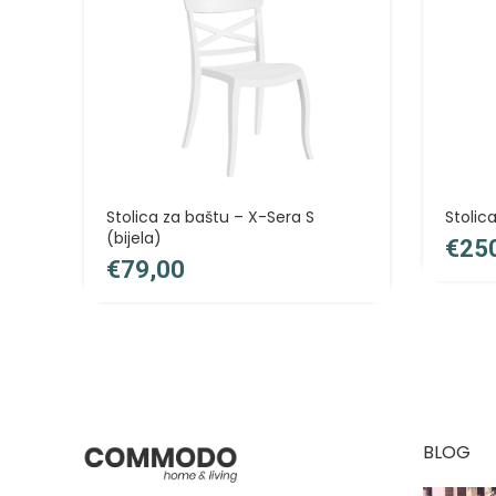
Stolica za baštu – X-Sera S
Stolic
(bijela)
€
€
BLOG