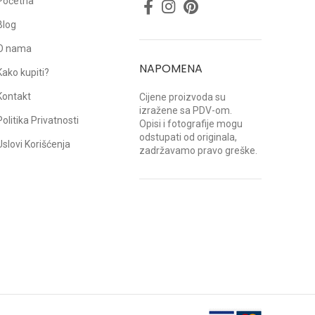
Početna
Blog
O nama
NAPOMENA
Kako kupiti?
Kontakt
Cijene proizvoda su
izražene sa PDV-om.
Politika Privatnosti
Opisi i fotografije mogu
odstupati od originala,
Uslovi Korišćenja
zadržavamo pravo greške.