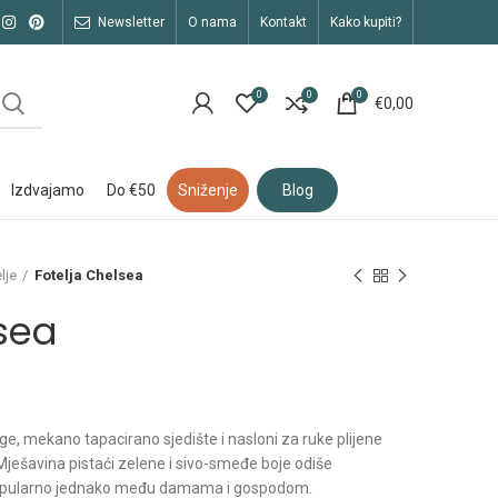
newsletter
o nama
kontakt
kako kupiti?
0
0
0
€
0,00
izdvajamo
do €50
sniženje
blog
lje
Fotelja Chelsea
sea
oge, mekano tapacirano sjedište i nasloni za ruke plijene
Mješavina pistaći zelene i sivo-smeđe boje odiše
Popularno jednako među damama i gospodom.