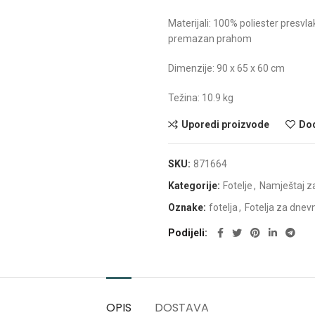
Materijali: 100% poliester presvlak
premazan prahom
Dimenzije: 90 x 65 x 60 cm
Težina: 10.9 kg
Uporedi proizvode
Dod
SKU:
871664
Kategorije:
Fotelje
,
Namještaj z
Oznake:
fotelja
,
Fotelja za dnev
Podijeli
OPIS
DOSTAVA