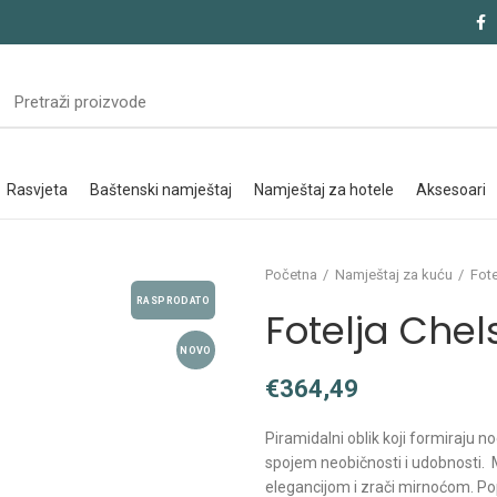
rasvjeta
baštenski namještaj
namještaj za hotele
aksesoari
Početna
Namještaj za kuću
Fote
RASPRODATO
Fotelja Chel
NOVO
€
Piramidalni oblik koji formiraju n
spojem neobičnosti i udobnosti. 
elegancijom i zrači mirnoćom. 