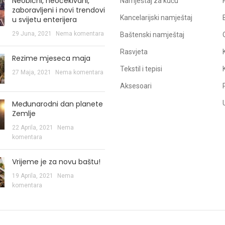
Neobični, neočekivani,
Namještaj za kuću
zaboravljeni i novi trendovi
Kancelarijski namještaj
u svijetu enterijera
29 Juna, 2021
Nema komentara
Baštenski namještaj
Rasvjeta
Rezime mjeseca maja
Tekstil i tepisi
27 Maja, 2021
Nema komentara
Aksesoari
Međunarodni dan planete
Zemlje
22 Aprila, 2021
Nema
komentara
Vrijeme je za novu baštu!
19 Aprila, 2021
Nema
komentara