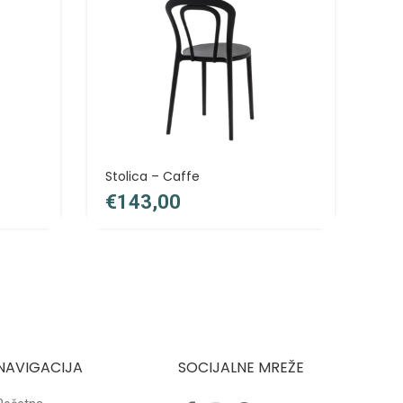
Stolica – Caffe
Sto
€
€
NAVIGACIJA
SOCIJALNE MREŽE