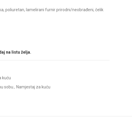
a, poliuretan, lamelirani furnir prirodni/neobrađeni, čelik
aj na listu želja.
a kuću
nu sobu
,
Namjestaj za kuću