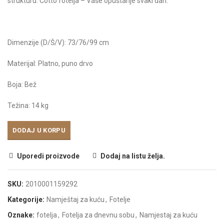
strukturu. Cotto fotelja – Vaše opuštanje svaki dan.
Dimenzije (D/Š/V): 73/76/99 cm
Materijal: Platno, puno drvo
Boja: Bež
Težina: 14 kg
DODAJ U KORPU
Uporedi proizvode
Dodaj na listu želja.
SKU:
2010001159292
Kategorije:
Namještaj za kuću
,
Fotelje
Oznake:
fotelja
,
Fotelja za dnevnu sobu
,
Namjestaj za kuću