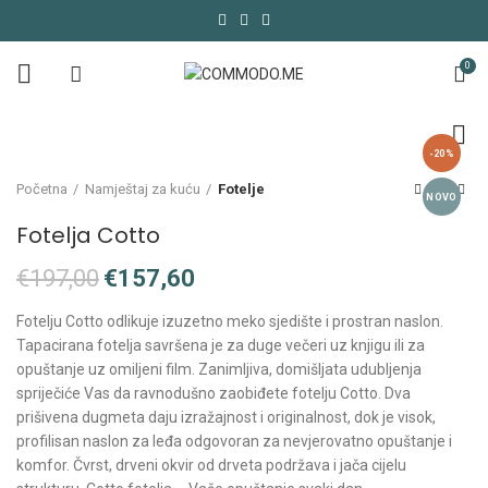
0
-20%
Početna
Namještaj za kuću
Fotelje
NOVO
Fotelja Cotto
€
197,00
€
157,60
Fotelju Cotto odlikuje izuzetno meko sjedište i prostran naslon.
Tapacirana fotelja savršena je za duge večeri uz knjigu ili za
opuštanje uz omiljeni film. Zanimljiva, domišljata udubljenja
spriječiće Vas da ravnodušno zaobiđete fotelju Cotto. Dva
prišivena dugmeta daju izražajnost i originalnost, dok je visok,
profilisan naslon za leđa odgovoran za nevjerovatno opuštanje i
komfor. Čvrst, drveni okvir od drveta podržava i jača cijelu