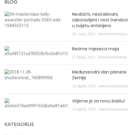
BLOG
Neobični, neočekivani,
zaboravljeni i novi trendovi
u svijetu enterijera
29 Juna, 2021
Nema komentara
Rezime mjeseca maja
27 Maja, 2021
Nema komentara
Međunarodni dan planete
Zemlje
22 Aprila, 2021
Nema komentara
Vrijeme je za novu baštu!
19 Aprila, 2021
Nema komentara
KATEGORIJE