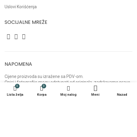
Uslovi Korišćenja
SOCIJALNE MREŽE
NAPOMENA
Cijene proizvoda su izražene sa PDV-om.
Opisi i fotografije mogu odstupati od originala, zadržavamo pravo
0
0
greške.
Lista želja
Korpa
Moj nalog
Meni
Nazad
Commodo Home & Living
2021. Premium e-commerce by
- AbakusWeb