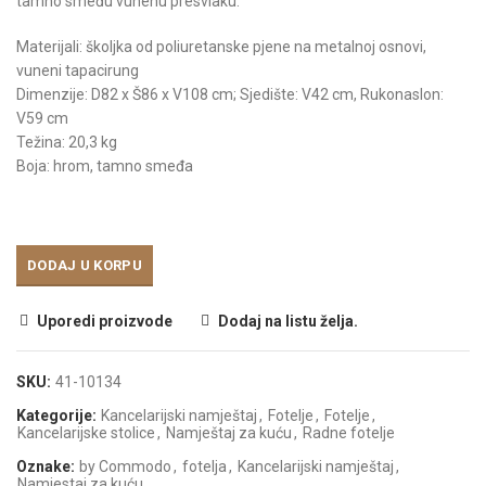
tamno smeđu vunenu presvlaku.
Materijali: školjka od poliuretanske pjene na metalnoj osnovi,
vuneni tapacirung
Dimenzije: D82 x Š86 x V108 cm; Sjedište: V42 cm, Rukonaslon:
V59 cm
Težina: 20,3 kg
Boja: hrom, tamno smeđa
DODAJ U KORPU
Uporedi proizvode
Dodaj na listu želja.
SKU:
41-10134
Kategorije:
Kancelarijski namještaj
,
Fotelje
,
Fotelje
,
Kancelarijske stolice
,
Namještaj za kuću
,
Radne fotelje
Oznake:
by Commodo
,
fotelja
,
Kancelarijski namještaj
,
Namjestaj za kuću