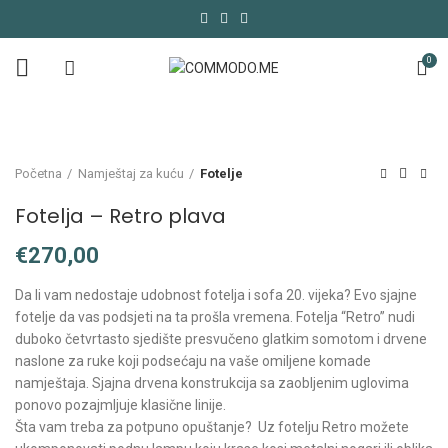
0
Početna
Namještaj za kuću
Fotelje
Fotelja – Retro plava
€
Da li vam nedostaje udobnost fotelja i sofa 20. vijeka? Evo sjajne
fotelje da vas podsjeti na ta prošla vremena. Fotelja “Retro” nudi
duboko četvrtasto sjedište presvučeno glatkim somotom i drvene
naslone za ruke koji podsećaju na vaše omiljene komade
namještaja. Sjajna drvena konstrukcija sa zaobljenim uglovima
ponovo pozajmljuje klasične linije.
Šta vam treba za potpuno opuštanje? Uz fotelju Retro možete