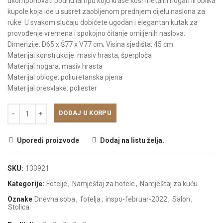
ukomponovati podnu lampu koju krase kosi metalni nogari ili oblika
kupole koja ide u ​​susret zaobljenom prednjem dijelu naslona za
ruke. U svakom slučaju dobićete ugodan i elegantan kutak za
provođenje vremena i spokojno čitanje omiljenih naslova.
Dimenzije: D65 x Š77 x V77 cm; Visina sjedišta: 45 cm
Materijal konstrukcije: masiv hrasta, šperploča
Materijal nogara: masiv hrasta
Materijal obloge: poliuretanska pjena
Materijal presvlake: poliester
DODAJ U KORPU
Uporedi proizvode
Dodaj na listu želja.
SKU:
133921
Kategorije:
Fotelje
,
Namještaj za hotele
,
Namještaj za kuću
Oznake
Dnevna soba
,
fotelja
,
inspo-februar-2022
,
Salon
,
Stolica