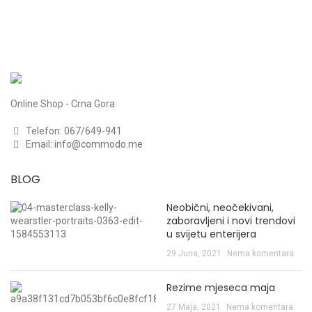
Online Shop - Crna Gora
Telefon:
067/649-941
Email:
info@commodo.me
BLOG
Neobični, neočekivani,
zaboravljeni i novi trendovi
u svijetu enterijera
29 Juna, 2021
Nema komentara
Rezime mjeseca maja
27 Maja, 2021
Nema komentara