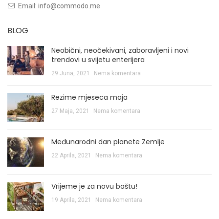
Email:
info@commodo.me
BLOG
Neobični, neočekivani, zaboravljeni i novi
trendovi u svijetu enterijera
29 Juna, 2021
Nema komentara
Rezime mjeseca maja
27 Maja, 2021
Nema komentara
Međunarodni dan planete Zemlje
22 Aprila, 2021
Nema komentara
Vrijeme je za novu baštu!
19 Aprila, 2021
Nema komentara