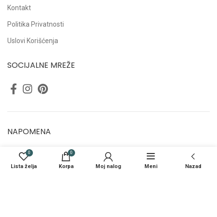
Kontakt
Politika Privatnosti
Uslovi Korišćenja
SOCIJALNE MREŽE
NAPOMENA
Cijene proizvoda su izražene sa PDV-om.
0
0
Opisi i fotografije mogu odstupati od originala, zadržavamo pravo
Lista želja
Korpa
Moj nalog
Meni
Nazad
greške.