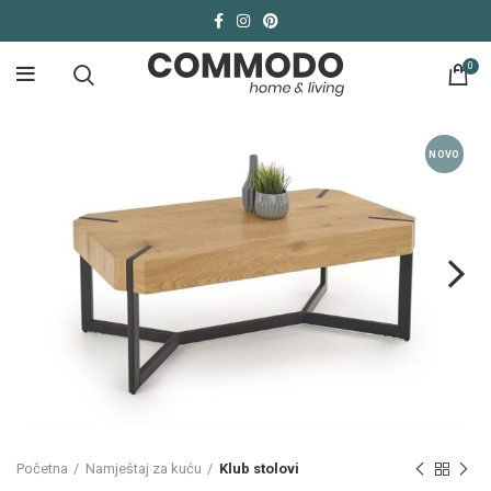
0
NOVO
Početna
Namještaj za kuću
Klub stolovi