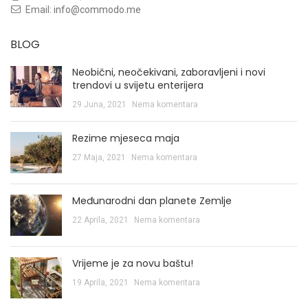
Email:
info@commodo.me
BLOG
Neobični, neočekivani, zaboravljeni i novi
trendovi u svijetu enterijera
29 Juna, 2021
Nema komentara
Rezime mjeseca maja
27 Maja, 2021
Nema komentara
Međunarodni dan planete Zemlje
22 Aprila, 2021
Nema komentara
Vrijeme je za novu baštu!
19 Aprila, 2021
Nema komentara