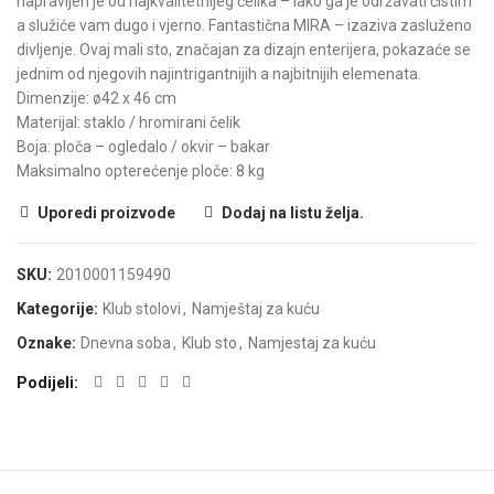
napravljen je od najkvalitetnijeg čelika – lako ga je održavati čistim
a služiće vam dugo i vjerno. Fantastična MIRA – izaziva zasluženo
divljenje. Ovaj mali sto, značajan za dizajn enterijera, pokazaće se
jednim od njegovih najintrigantnijih a najbitnijih elemenata.
Dimenzije: ø42 x 46 cm
Materijal: staklo / hromirani čelik
Boja: ploča – ogledalo / okvir – bakar
Maksimalno opterećenje ploče: 8 kg
Uporedi proizvode
Dodaj na listu želja.
SKU:
2010001159490
Kategorije:
Klub stolovi
,
Namještaj za kuću
Oznake:
Dnevna soba
,
Klub sto
,
Namjestaj za kuću
Podijeli