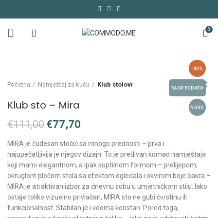
0
-30%
Početna
Namještaj za kuću
Klub stolovi
RASPRODATO
Klub sto – Mira
NOVO
€
111,00
€
77,70
MIRA je čudesan stočić sa mnogo prednosti – prva i
najupečatljivija je njegov dizajn. To je predivan komad namještaja
koji mami elegantnom, a ipak suptilnom formom – prelijepom,
okruglom pločom stola sa efektom ogledala i okvirom boje bakra –
MIRA je atraktivan izbor za dnevnu sobu u umjetničkom stilu. Iako
ostaje toliko vizuelno privlačan, MIRA sto ne gubi čvrstinu ili
funkcionalnost. Stabilan je i veoma koristan. Pored toga,