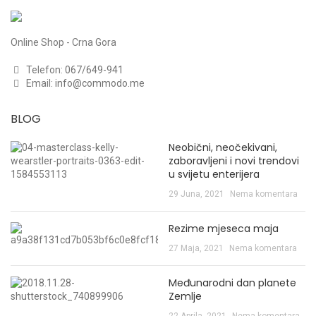
Online Shop - Crna Gora
Telefon:
067/649-941
Email:
info@commodo.me
BLOG
Neobični, neočekivani,
zaboravljeni i novi trendovi
u svijetu enterijera
29 Juna, 2021
Nema komentara
Rezime mjeseca maja
27 Maja, 2021
Nema komentara
Međunarodni dan planete
Zemlje