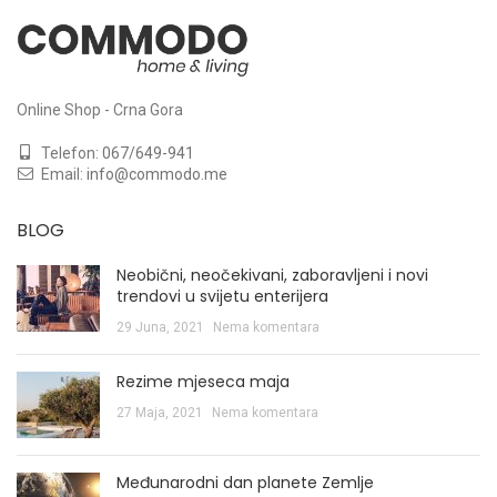
Online Shop - Crna Gora
Telefon:
067/649-941
Email:
info@commodo.me
BLOG
Neobični, neočekivani, zaboravljeni i novi
trendovi u svijetu enterijera
29 Juna, 2021
Nema komentara
Rezime mjeseca maja
27 Maja, 2021
Nema komentara
Međunarodni dan planete Zemlje