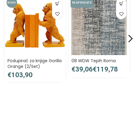
NOVO
RASPRODATO
Podupirač za knjige Gorilla
08 WDW Tepih Roma
Orange (2/Set)
€
€
€