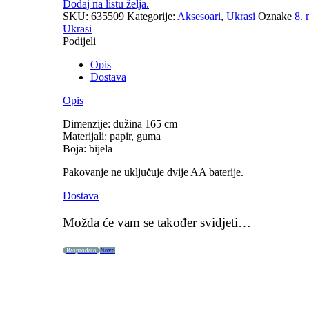
Dodaj na listu želja.
SKU:
635509
Kategorije:
Aksesoari
,
Ukrasi
Oznake
8. 
Ukrasi
Podijeli
Opis
Dostava
Opis
Dimenzije: dužina 165 cm
Materijali: papir, guma
Boja: bijela
Pakovanje ne uključuje dvije AA baterije.
Dostava
Možda će vam se također svidjeti…
Rasprodato
Novo