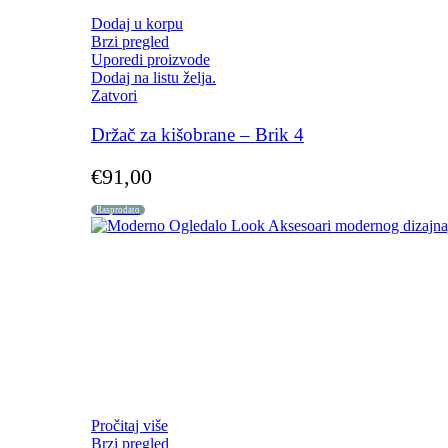
Dodaj u korpu
Brzi pregled
Uporedi proizvode
Dodaj na listu želja.
Zatvori
Držač za kišobrane – Brik 4
€
91,00
Rasprodato
Pročitaj više
Brzi pregled