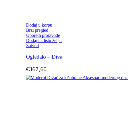
Dodaj u korpu
Brzi pregled
Uporedi proizvode
Dodaj na listu želja.
Zatvori
Ogledalo – Diva
€
367,60