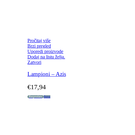
Pročitaj više
Brzi pregled
Uporedi proizvode
Dodaj na listu želja.
Zatvori
Lampioni – Azis
€
17,94
Rasprodato
Novo