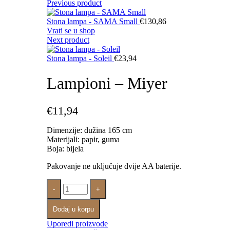
Previous product
Stona lampa - SAMA Small
€
130,86
Vrati se u shop
Next product
Stona lampa - Soleil
€
23,94
Lampioni – Miyer
€
11,94
Dimenzije: dužina 165 cm
Materijali: papir, guma
Boja: bijela
Pakovanje ne uključuje dvije AA baterije.
Dodaj u korpu
Uporedi proizvode