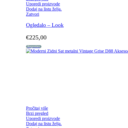
Uporedi proizvode
Dodaj na listu želja.
Zatvori
Ogledalo – Look
€
225,00
Rasprodato
Pročitaj više
Brzi pregled
Uporedi proizvode
Dodaj na listu želja.