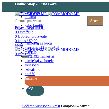
Online Shop - Crna Gora
newsletter
o nama
kontakt
Search
kako kupiti?
Prijava/Registracija
0
Lista želja
0
Uporedi proizvode
0
items
/
€
0,00
namještaj za kuću
Meni
kancelarijski namještaj
rasvjeta
0
items
/
€
0,00
baštenski namještaj
Novo
namještaj za hotele
aksesoari
izdvajamo
do €50
sniženje
blog
Početna
Aksesoari
Ukrasi
Lampioni – Miyer