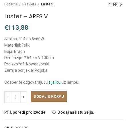
Početna
Rasvjeta
Lusteri
Luster – ARES V
€
Sijalica: E14 do 5x60W
Materijal: ?elik
Boja: Braon
Dimenzije: ?:54cm V:100cm
Proizvo?a?: Nowodvorski
Zemlja porijekla: Poljska
Odaberite odgovarajuću
sijalicu
uz lampu.
DODAJ U KORPU
Uporedi proizvode
Dodaj na listu želja.