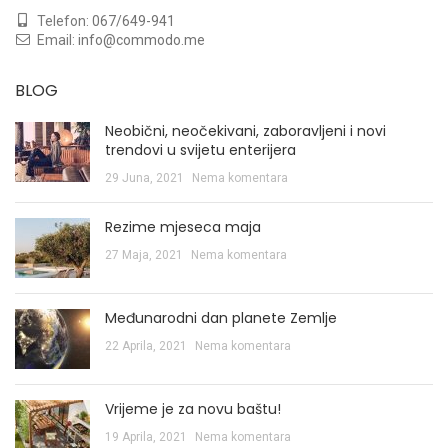
Telefon:
067/649-941
Email:
info@commodo.me
BLOG
Neobični, neočekivani, zaboravljeni i novi
trendovi u svijetu enterijera
29 Juna, 2021
Nema komentara
Rezime mjeseca maja
27 Maja, 2021
Nema komentara
Međunarodni dan planete Zemlje
22 Aprila, 2021
Nema komentara
Vrijeme je za novu baštu!
19 Aprila, 2021
Nema komentara