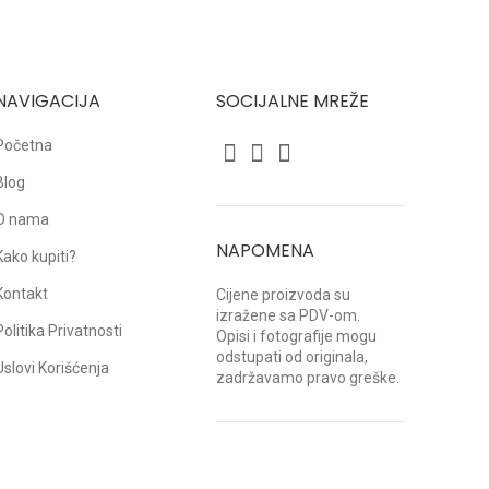
NAVIGACIJA
SOCIJALNE MREŽE
Početna
Blog
O nama
NAPOMENA
Kako kupiti?
Kontakt
Cijene proizvoda su
izražene sa PDV-om.
Politika Privatnosti
Opisi i fotografije mogu
odstupati od originala,
Uslovi Korišćenja
zadržavamo pravo greške.