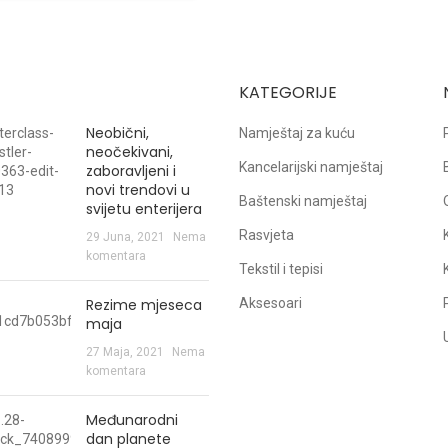
KATEGORIJE
Neobični,
Namještaj za kuću
neočekivani,
Kancelarijski namještaj
zaboravljeni i
novi trendovi u
Baštenski namještaj
svijetu enterijera
Rasvjeta
29 Juna, 2021
Nema
komentara
Tekstil i tepisi
Rezime mjeseca
Aksesoari
maja
27 Maja, 2021
Nema
komentara
Međunarodni
dan planete