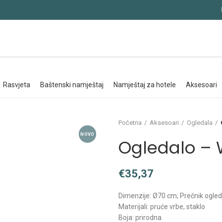
rasvjeta
baštenski namještaj
namještaj za hotele
aksesoari
Početna
Aksesoari
Ogledala
NOVO
Ogledalo –
€
Dimenzije: Ø70 cm; Prečnik ogle
Materijali: pruće vrbe, staklo
Boja: prirodna