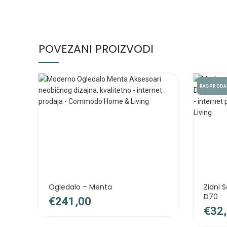
POVEZANI PROIZVODI
RASPRODA
Ogledalo – Menta
Zidni 
D70
€
€