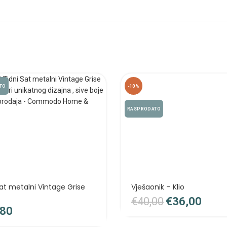
TO
-10%
RASPRODATO
Sat metalni Vintage Grise
Vješaonik – Klio
€
40,00
€
36,00