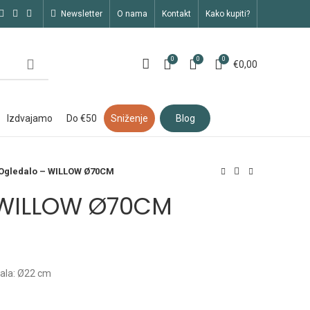
newsletter
o nama
kontakt
kako kupiti?
0
0
0
€
0,00
izdvajamo
do €50
sniženje
blog
Ogledalo – WILLOW Ø70CM
 WILLOW Ø70CM
dala: Ø22 cm