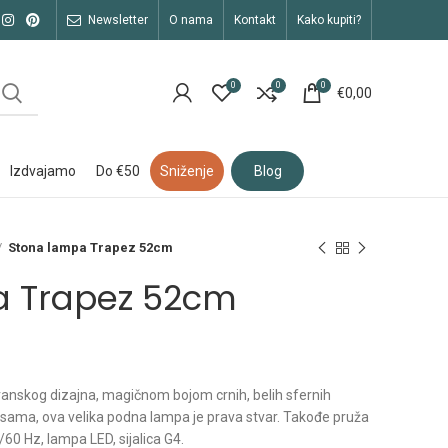
newsletter
o nama
kontakt
kako kupiti?
0
0
0
€
0,00
izdvajamo
do €50
sniženje
blog
Stona lampa Trapez 52cm
a Trapez 52cm
anskog dizajna, magičnom bojom crnih, belih sfernih
ansama, ova velika podna lampa je prava stvar. Takođe pruža
/60 Hz, lampa LED, sijalica G4.