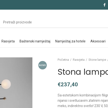
rasvjeta
baštenski namještaj
namještaj za hotele
aksesoari
Početna
Rasvjeta
Stone lampe
NOVO
Stona lamp
€
Sa estetskom kombinacijom filigr
nijansi i svetlucavim zlatnim nij
meko, indirektno svetlo! 230 V, 50