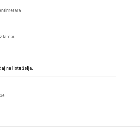
centimetara
z lampu.
aj na listu želja.
mpe