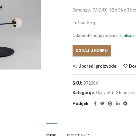
Dimenzije (V/D/D): 52 x 36 x 36 
Težina: 3 kg
Odaberite odgovarajuću
sijalicu
u
DODAJ U KORPU
Uporedi proizvode
Dod
SKU:
872004
Kategorije:
Rasvjeta
,
Stone la
Podijeli
OPIS
DOSTAVA