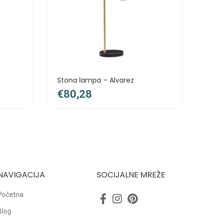
Stona lampa – Alvarez
Pla
€
€
NAVIGACIJA
SOCIJALNE MREŽE
Početna
Blog