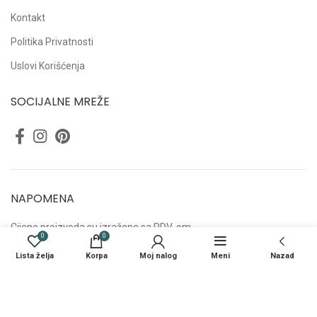
Kontakt
Politika Privatnosti
Uslovi Korišćenja
SOCIJALNE MREŽE
NAPOMENA
Cijene proizvoda su izražene sa PDV-om.
0
0
Opisi i fotografije mogu odstupati od originala, zadržavamo pravo
greške.
Lista želja
Korpa
Moj nalog
Meni
Nazad