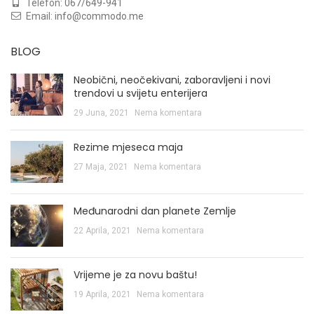
Telefon:
067/649-941
Email:
info@commodo.me
BLOG
Neobični, neočekivani, zaboravljeni i novi
trendovi u svijetu enterijera
29 Juna, 2021
Nema komentara
Rezime mjeseca maja
27 Maja, 2021
Nema komentara
Međunarodni dan planete Zemlje
22 Aprila, 2021
Nema komentara
Vrijeme je za novu baštu!
19 Aprila, 2021
Nema komentara