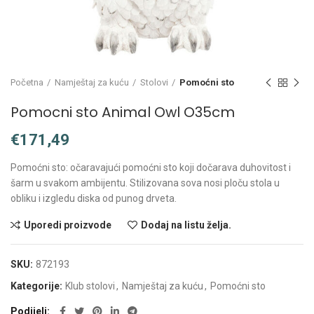
Početna
Namještaj za kuću
Stolovi
Pomoćni sto
Pomocni sto Animal Owl O35cm
€
Pomoćni sto: očaravajući pomoćni sto koji dočarava duhovitost i
šarm u svakom ambijentu. Stilizovana sova nosi ploču stola u
obliku i izgledu diska od punog drveta.
Uporedi proizvode
Dodaj na listu želja.
SKU:
872193
Kategorije:
Klub stolovi
,
Namještaj za kuću
,
Pomoćni sto
Podijeli