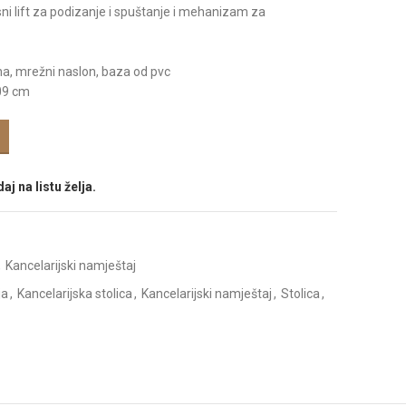
ni lift za podizanje i spuštanje i mehanizam za
ena, mrežni naslon, baza od pvc
09 cm
aj na listu želja.
,
Kancelarijski namještaj
ja
,
Kancelarijska stolica
,
Kancelarijski namještaj
,
Stolica
,