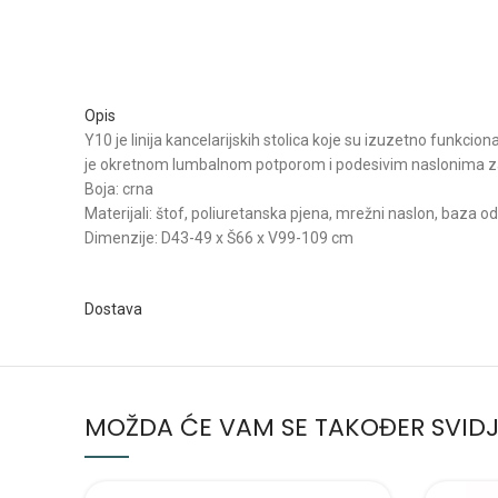
Opis
Y10 je linija kancelarijskih stolica koje su izuzetno funkc
je okretnom lumbalnom potporom i podesivim naslonima za ruk
Boja: crna
Materijali: štof, poliuretanska pjena, mrežni naslon, baza o
Dimenzije: D43-49 x Š66 x V99-109 cm
Dostava
MOŽDA ĆE VAM SE TAKOĐER SVIDJ