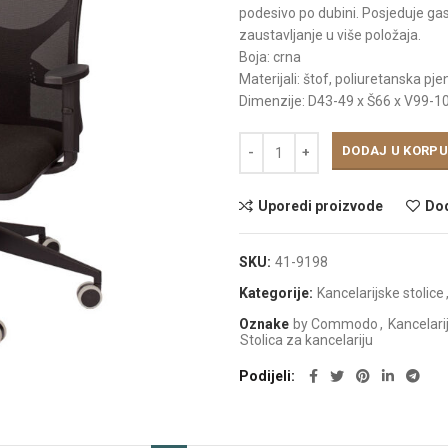
podesivo po dubini. Posjeduje gas
zaustavljanje u više položaja.
Boja: crna
Materijali: štof, poliuretanska pj
Dimenzije: D43-49 x Š66 x V99-1
DODAJ U KORPU
Uporedi proizvode
Dod
SKU:
41-9198
Kategorije:
Kancelarijske stolice
Oznake
by Commodo
,
Kancelari
Stolica za kancelariju
Podijeli