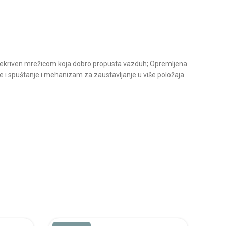
je prekriven mrežicom koja dobro propusta vazduh; Opremljena
e i spuštanje i mehanizam za zaustavljanje u više položaja.