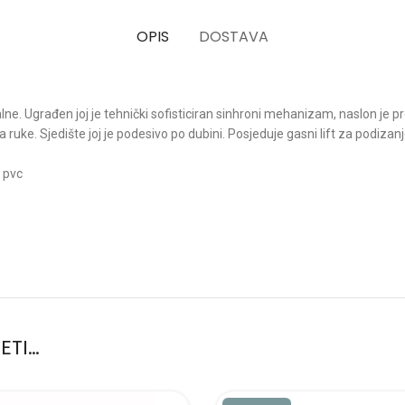
OPIS
DOSTAVA
ionalne. Ugrađen joj je tehnički sofisticiran sinhroni mehanizam, naslon 
e. Sjedište joj je podesivo po dubini. Posjeduje gasni lift za podizanj
d pvc
ETI…