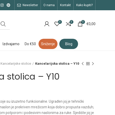
newsletter
o nama
kontakt
kako kupiti?
0
0
0
€
0,00
izdvajamo
do €50
sniženje
blog
Kancelarijske stolice
Kancelarijska stolica – Y10
a stolica – Y10
a koje su izuzetno funkcionalne. Ugrađen joj je tehnički
 naslon je prekriven mrežicom koja dobro propusta vazduh;
m potporom i podesivim naslonima za ruke. Sjedište joj je