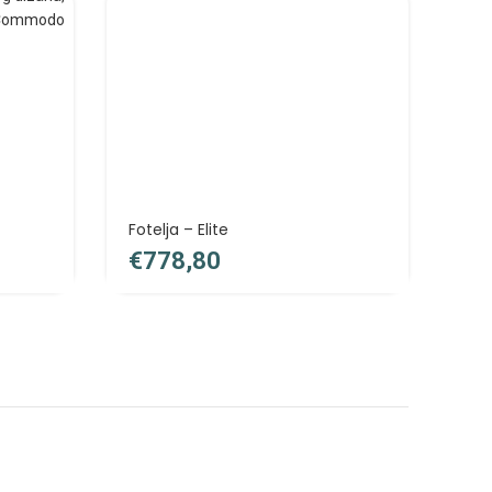
Fotelja – Elite
Kan
(cr
€
€