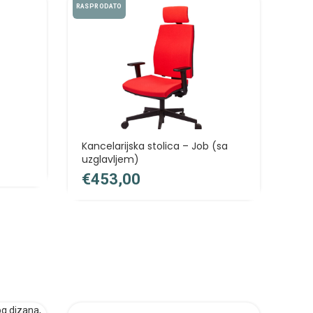
RASPRODATO
Kancelarijska stolica – Job (sa
Kan
uzglavljem)
€
€