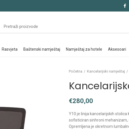
rasvjeta
baštenski namještaj
namještaj za hotele
aksesoari
Početna
Kancelarijski namještaj
Kancelarijsk
€
Y10 je linija kancelarijskih stolic
sofisticiran sinhroni mehanizam,
Opremljena je okretnom lumbalno