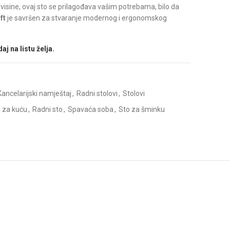
 visine, ovaj sto se prilagođava vašim potrebama, bilo da
ft
je savršen za stvaranje modernog i ergonomskog
aj na listu želja.
Kancelarijski namještaj
,
Radni stolovi
,
Stolovi
 za kuću
,
Radni sto
,
Spavaća soba
,
Sto za šminku