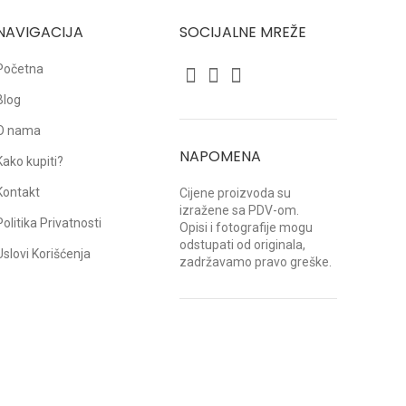
NAVIGACIJA
SOCIJALNE MREŽE
Početna
Blog
O nama
NAPOMENA
Kako kupiti?
Kontakt
Cijene proizvoda su
izražene sa PDV-om.
Politika Privatnosti
Opisi i fotografije mogu
odstupati od originala,
Uslovi Korišćenja
zadržavamo pravo greške.