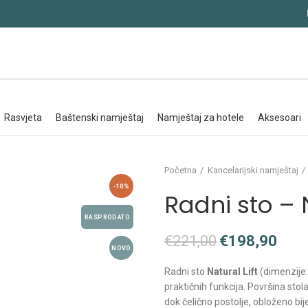
rasvjeta
baštenski namještaj
namještaj za hotele
aksesoari
Početna
Kancelarijski namještaj
-10%
Radni sto – N
RASPRODATO
€
221,00
€
198,90
NOVO
Radni sto
Natural Lift
(dimenzije:
praktičnih funkcija. Površina stol
dok čelično postolje, obloženo bi