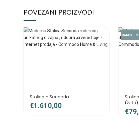
POVEZANI PROIZVODI
RASPRODA
Stolica – Seconda
Stolic
(žuta)
€
€