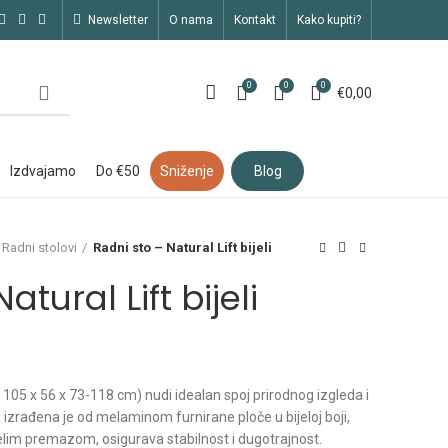
newsletter
o nama
kontakt
kako kupiti?
0
0
0
€
0,00
izdvajamo
do €50
sniženje
blog
Radni stolovi
Radni sto – Natural Lift bijeli
atural Lift bijeli
€
€
 105 x 56 x 73-118 cm) nudi idealan spoj prirodnog izgleda i
a izrađena je od melaminom furnirane ploče u bijeloj boji,
jelim premazom, osigurava stabilnost i dugotrajnost.