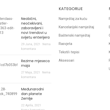
KATEGORIJE
Neobični,
Namještaj za kuću
neočekivani,
Kancelarijski namještaj
zaboravljeni i
novi trendovi u
Baštenski namještaj
svijetu enterijera
Rasvjeta
29 Juna, 2021
Nema
komentara
Tekstil i tepisi
Rezime mjeseca
Aksesoari
maja
27 Maja, 2021
Nema
komentara
Međunarodni
dan planete
Zemlje
22 Aprila, 2021