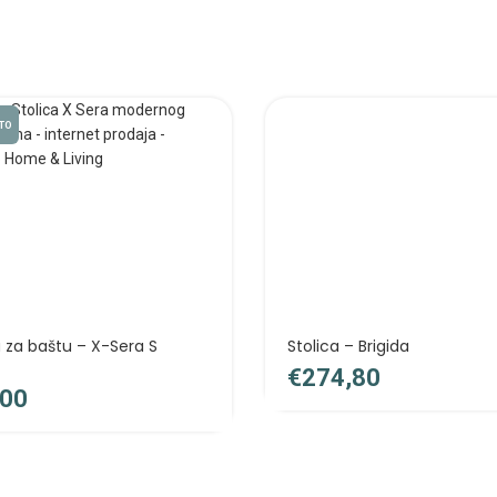
TO
a za baštu – X-Sera S
Stolica – Brigida
€