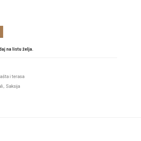
aj na listu želja.
ašta i terasa
li
,
Saksija