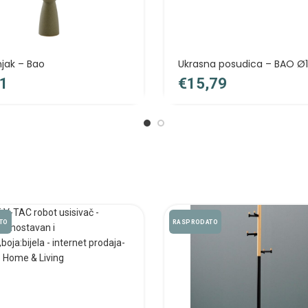
njak – Bao
Ukrasna posudica – BAO Ø
€
TO
RASPRODATO