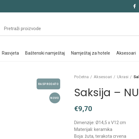
rasvjeta
baštenski namještaj
namještaj za hotele
aksesoari
Početna
Aksesoari
Ukrasi
Sa
RASPRODATO
Saksija – N
NOVO
€
Dimenzije: Ø14,5 x V12 cm
Materijali: keramika
Boja: žuta, terakota crvena