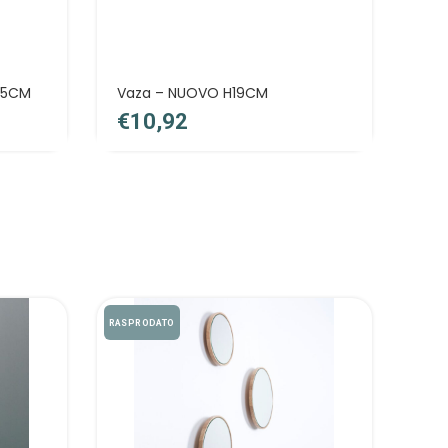
15CM
Vaza – NUOVO H19CM
Set
€
€
RASPRODATO