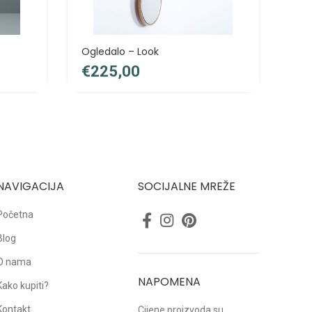
Ogledalo – Look
Ogl
€
€
NAVIGACIJA
SOCIJALNE MREŽE
Početna
Blog
O nama
NAPOMENA
Kako kupiti?
Kontakt
Cijene proizvoda su