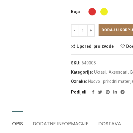
Boja
DODAJ U KORPU
Uporedi proizvode
Dod
SKU:
649005
Kategorije:
Ukrasi
,
Aksesoari
,
B
Oznake:
Nuovo
,
prirodni materija
Podijeli
OPIS
DODATNE INFORMACIJE
DOSTAVA