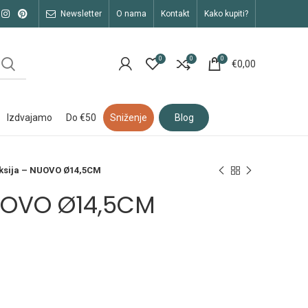
newsletter
o nama
kontakt
kako kupiti?
0
0
0
€
0,00
izdvajamo
do €50
sniženje
blog
ksija – NUOVO Ø14,5CM
UOVO Ø14,5CM