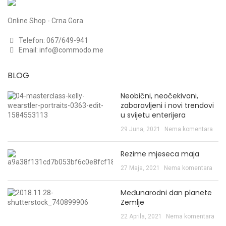
Online Shop - Crna Gora
Telefon:
067/649-941
Email:
info@commodo.me
BLOG
Neobični, neočekivani,
zaboravljeni i novi trendovi
u svijetu enterijera
29 Juna, 2021
Nema komentara
Rezime mjeseca maja
27 Maja, 2021
Nema komentara
Međunarodni dan planete
Zemlje
22 Aprila, 2021
Nema komentara