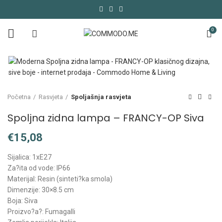
0
Početna
Rasvjeta
Spoljašnja rasvjeta
Spoljna zidna lampa – FRANCY-OP Siva
€
Sijalica: 1xE27
Za?ita od vode: IP66
Materijal: Resin (sinteti?ka smola)
Dimenzije: 30×8.5 cm
Boja: Siva
Proizvo?a?: Fumagalli