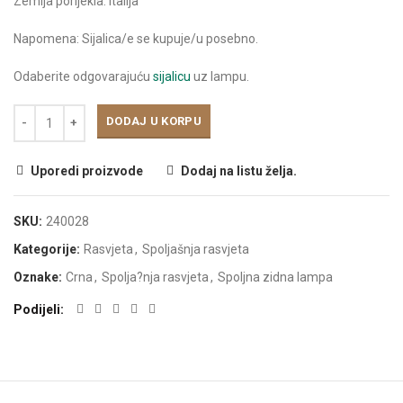
Zemlja porijekla: Italija
Napomena: Sijalica/e se kupuje/u posebno.
Odaberite odgovarajuću
sijalicu
uz lampu.
DODAJ U KORPU
Uporedi proizvode
Dodaj na listu želja.
SKU:
240028
Kategorije:
Rasvjeta
,
Spoljašnja rasvjeta
Oznake:
Crna
,
Spolja?nja rasvjeta
,
Spoljna zidna lampa
Podijeli