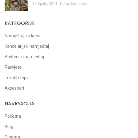
19 Aprila, 2021
Nema komentara
KATEGORIJE
Namještaj za kuću
Kancelarijski namještaj
Baštenski namještaj
Rasvjeta
Tekstil i tepisi
Aksesoari
NAVIGACIJA
Početna
Blog
O nama