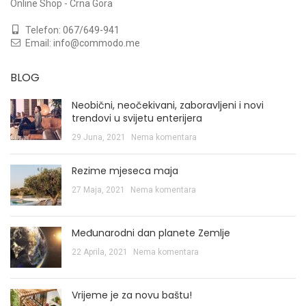
Online Shop - Crna Gora
Telefon:
067/649-941
Email:
info@commodo.me
BLOG
Neobični, neočekivani, zaboravljeni i novi
trendovi u svijetu enterijera
29 Juna, 2021
Nema komentara
Rezime mjeseca maja
27 Maja, 2021
Nema komentara
Međunarodni dan planete Zemlje
22 Aprila, 2021
Nema komentara
Vrijeme je za novu baštu!