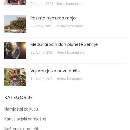
29 Juna, 2021
Nema komentara
Rezime mjeseca maja
27 Maja, 2021
Nema komentara
Međunarodni dan planete Zemlje
22 Aprila, 2021
Nema komentara
Vrijeme je za novu baštu!
19 Aprila, 2021
Nema komentara
KATEGORIJE
Namještaj za kuću
Kancelarijski namještaj
Baštenski namještaj