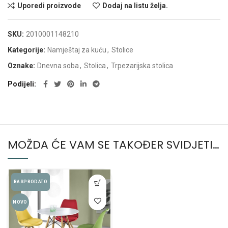
Uporedi proizvode
Dodaj na listu želja.
SKU:
2010001148210
Kategorije:
Namještaj za kuću
,
Stolice
Oznake:
Dnevna soba
,
Stolica
,
Trpezarijska stolica
Podijeli
MOŽDA ĆE VAM SE TAKOĐER SVIDJETI…
RASPRODATO
NOVO