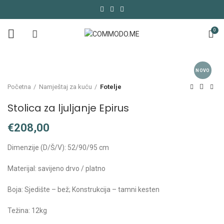
0
NOVO
Početna
Namještaj za kuću
Fotelje
Stolica za ljuljanje Epirus
€
Dimenzije (D/Š/V): 52/90/95 cm
Materijal: savijeno drvo / platno
Boja: Sjedište – bež; Konstrukcija – tamni kesten
Težina: 12kg