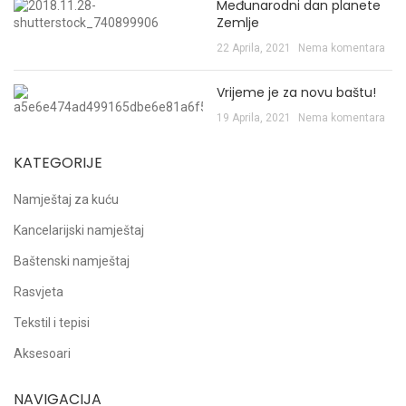
Međunarodni dan planete
Zemlje
22 Aprila, 2021
Nema komentara
Vrijeme je za novu baštu!
19 Aprila, 2021
Nema komentara
KATEGORIJE
Namještaj za kuću
Kancelarijski namještaj
Baštenski namještaj
Rasvjeta
Tekstil i tepisi
Aksesoari
NAVIGACIJA