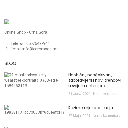
Online Shop - Crna Gora
Telefon:
067/649-941
Email:
info@commodo.me
BLOG
Neobični, neočekivani,
zaboravljeni i novi trendovi
u svijetu enterijera
29 Juna, 2021
Nema komentara
Rezime mjeseca maja
27 Maja, 2021
Nema komentara