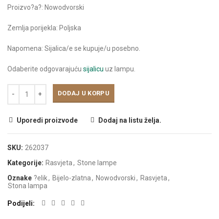
Proizvo?a?: Nowodvorski
Zemlja porijekla: Poljska
Napomena: Sijalica/e se kupuje/u posebno.
Odaberite odgovarajuću
sijalicu
uz lampu.
DODAJ U KORPU
Uporedi proizvode
Dodaj na listu želja.
SKU:
262037
Kategorije:
Rasvjeta
,
Stone lampe
Oznake
?elik
,
Bijelo-zlatna
,
Nowodvorski
,
Rasvjeta
,
Stona lampa
Podijeli