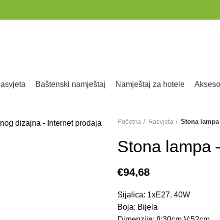
rasvjeta
baštenski namještaj
namještaj za hotele
akseso
Početna
Rasvjeta
Stona lampa
Stona lampa 
€
Sijalica: 1xE27, 40W
Boja: Bijela
Dimenzije: fi:30cm V:52cm