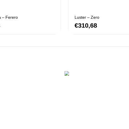
 – Ferero
Luster – Zero
€