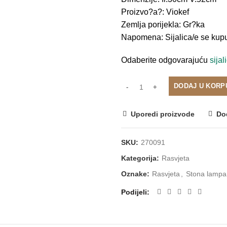
Proizvo?a?: Viokef
Zemlja porijekla: Gr?ka
Napomena: Sijalica/e se kup
Odaberite odgovarajuću
sijal
DODAJ U KORP
Uporedi proizvode
Dod
SKU:
270091
Kategorija:
Rasvjeta
Oznake:
Rasvjeta
,
Stona lampa
Podijeli