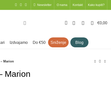
newsletter
o nama
kontakt
kako kupiti?
0
0
0
€
0,00
ari
izdvajamo
do €50
sniženje
blog
 – Marion
– Marion