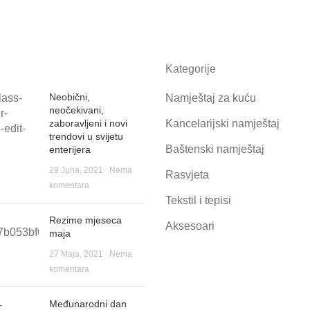
Kategorije
Neobični,
Namještaj za kuću
neočekivani,
zaboravljeni i novi
Kancelarijski namještaj
trendovi u svijetu
Baštenski namještaj
enterijera
29 Juna, 2021
Nema
Rasvjeta
komentara
Tekstil i tepisi
Rezime mjeseca
Aksesoari
maja
27 Maja, 2021
Nema
komentara
Međunarodni dan