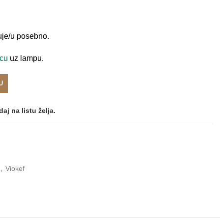
uje/u posebno.
icu
uz lampu.
U
aj na listu želja.
,
Viokef