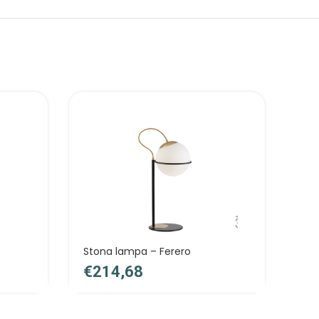
Stona lampa – Ferero
Lus
€
€