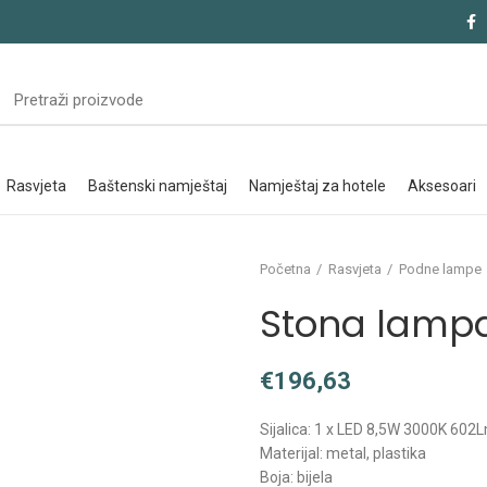
rasvjeta
baštenski namještaj
namještaj za hotele
aksesoari
Početna
Rasvjeta
Podne lampe
Stona lampa
€
Sijalica: 1 x LED 8,5W 3000K 602
Materijal: metal, plastika
Boja: bijela