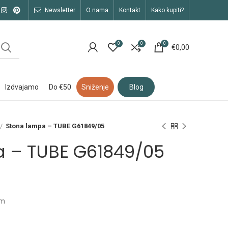
newsletter
o nama
kontakt
kako kupiti?
0
0
0
€
0,00
izdvajamo
do €50
sniženje
blog
Stona lampa – TUBE G61849/05
 – TUBE G61849/05
Lm