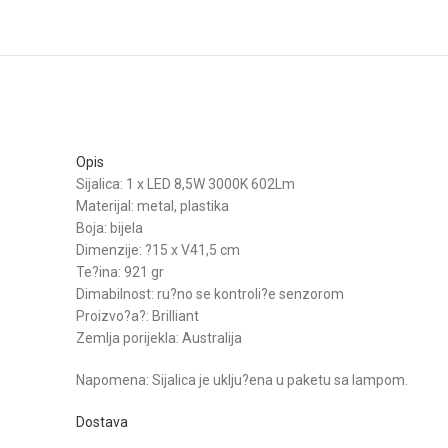
Opis
Sijalica: 1 x LED 8,5W 3000K 602Lm
Materijal: metal, plastika
Boja: bijela
Dimenzije: ?15 x V41,5 cm
Te?ina: 921 gr
Dimabilnost: ru?no se kontroli?e senzorom
Proizvo?a?: Brilliant
Zemlja porijekla: Australija
Napomena: Sijalica je uklju?ena u paketu sa lampom.
Dostava