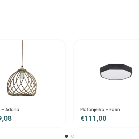
ca – Adana
Plafonjerka – Eben
€