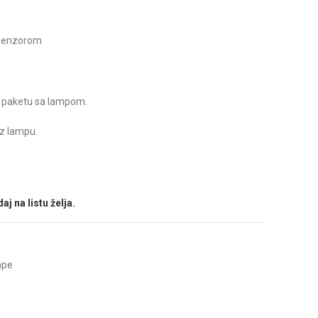
e senzorom
u paketu sa lampom.
z lampu.
aj na listu želja.
mpe