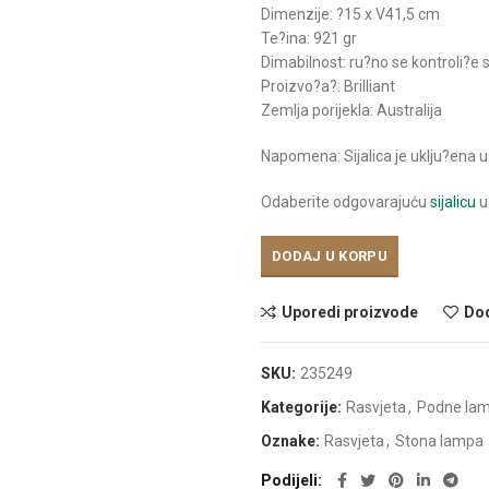
Dimenzije: ?15 x V41,5 cm
Te?ina: 921 gr
Dimabilnost: ru?no se kontroli?
Proizvo?a?: Brilliant
Zemlja porijekla: Australija
Napomena: Sijalica je uklju?ena 
Odaberite odgovarajuću
sijalicu
u
DODAJ U KORPU
Uporedi proizvode
Dod
SKU:
235249
Kategorije:
Rasvjeta
,
Podne la
Oznake:
Rasvjeta
,
Stona lampa
Podijeli