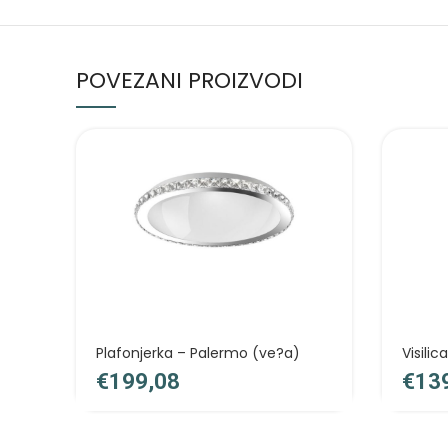
POVEZANI PROIZVODI
Plafonjerka – Palermo (ve?a)
Visili
€
€