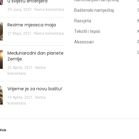
u svijetu enterijera
29 Juna, 2021
Nema komentara
Baštenski namještaj
Rasvjeta
Rezime mjeseca maja
Tekstil i tepisi
27 Maja, 2021
Nema komentara
Aksesoari
Međunarodni dan planete
Zemlje
22 Aprila, 2021
Nema
komentara
Vrijeme je za novu baštu!
19 Aprila, 2021
Nema
komentara
sWeb