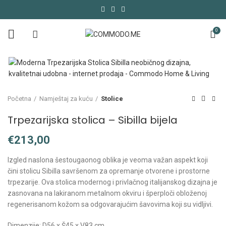
0
Početna
Namještaj za kuću
Stolice
Trpezarijska stolica – Sibilla bijela
€
Izgled naslona šestougaonog oblika je veoma važan aspekt koji
čini stolicu Sibilla savršenom za opremanje otvorene i prostorne
trpezarije. Ova stolica modernog i privlačnog italijanskog dizajna je
zasnovana na lakiranom metalnom okviru i šperploči obloženoj
regenerisanom kožom sa odgovarajućim šavovima koji su vidljivi.
Dimenzije: D56 x Š45 x V83 cm