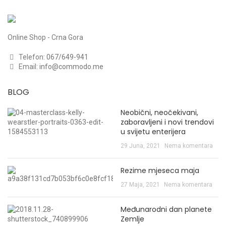
Online Shop - Crna Gora
Telefon:
067/649-941
Email:
info@commodo.me
BLOG
Neobični, neočekivani,
zaboravljeni i novi trendovi
u svijetu enterijera
29 Juna, 2021
Nema komentara
Rezime mjeseca maja
27 Maja, 2021
Nema komentara
Međunarodni dan planete
Zemlje