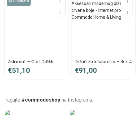
RASPRODATO
Zidni sat – Clef D39.5
Držač za kišobrane – Brik 4
€
€
Tagujte
#commodoshop
na Instagramu.