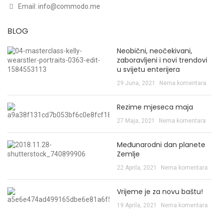
Email:
info@commodo.me
BLOG
Neobični, neočekivani,
zaboravljeni i novi trendovi
u svijetu enterijera
29 Juna, 2021
Nema komentara
Rezime mjeseca maja
27 Maja, 2021
Nema komentara
Međunarodni dan planete
Zemlje
22 Aprila, 2021
Nema komentara
Vrijeme je za novu baštu!
19 Aprila, 2021
Nema komentara