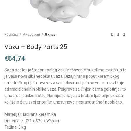
Početna
Aksesoari
Ukrasi
Vaza – Body Parts 25
€
Sada postoji još jedan razlog za ukrašavanje buketima cvijeća, a to
je vaša nova šik i neobična vaza. Dizajnirana poput keramičkog
umjetničkog djela, ova vaza sa djelovima tijela se veoma razlikuje
od tradicionalnih oblika vaza. Poigrava se činjenicama golotinje i to
u nadrealističkom stilu. Namijenjena je za hrabre ljubitelje ukrasa
koji žele da u svoj enterijer unesu novo, nestandardno i neobično.
Materijali: lakirana keramika
Dimenzije: D21 x Š20 x V25 cm
Težina: 3 kg