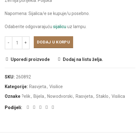
Zemlja porijekla: Poljska
Napomena: Sijalica/e se kupuje/u posebno.
Odaberite odgovarajuću
sijalicu
uz lampu.
DODAJ U KORPU
Uporedi proizvode
Dodaj na listu želja.
SKU:
260892
Kategorije:
Rasvjeta
,
Visilice
Oznake
?elik
,
Bijela
,
Nowodvorski
,
Rasvjeta
,
Staklo
,
Visilica
Podijeli