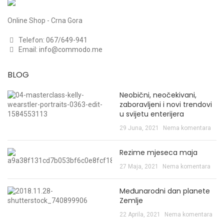
Online Shop - Crna Gora
Telefon:
067/649-941
Email:
info@commodo.me
BLOG
Neobični, neočekivani,
zaboravljeni i novi trendovi
u svijetu enterijera
29 Juna, 2021
Nema komentara
Rezime mjeseca maja
27 Maja, 2021
Nema komentara
Međunarodni dan planete
Zemlje
22 Aprila, 2021
Nema komentara