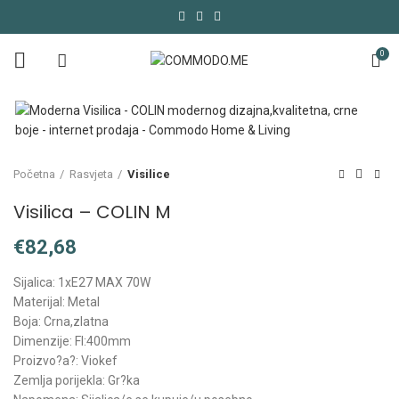
0
Početna
Rasvjeta
Visilice
Visilica – COLIN M
€
Sijalica: 1xE27 MAX 70W
Materijal: Metal
Boja: Crna,zlatna
Dimenzije: FI:400mm
Proizvo?a?: Viokef
Zemlja porijekla: Gr?ka