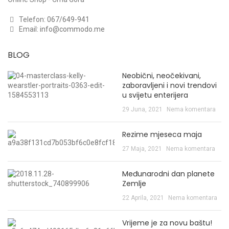
Telefon:
067/649-941
Email:
info@commodo.me
BLOG
Neobični, neočekivani,
zaboravljeni i novi trendovi
u svijetu enterijera
29 Juna, 2021
Nema komentara
Rezime mjeseca maja
27 Maja, 2021
Nema komentara
Međunarodni dan planete
Zemlje
22 Aprila, 2021
Nema komentara
Vrijeme je za novu baštu!