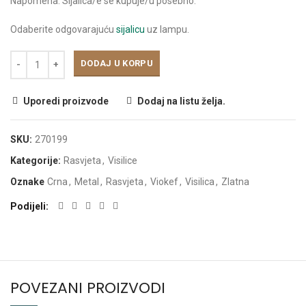
Napomena: Sijalica/e se kupuje/u posebno.
Odaberite odgovarajuću
sijalicu
uz lampu.
DODAJ U KORPU
Uporedi proizvode
Dodaj na listu želja.
SKU:
270199
Kategorije:
Rasvjeta
,
Visilice
Oznake
Crna
,
Metal
,
Rasvjeta
,
Viokef
,
Visilica
,
Zlatna
Podijeli
POVEZANI PROIZVODI