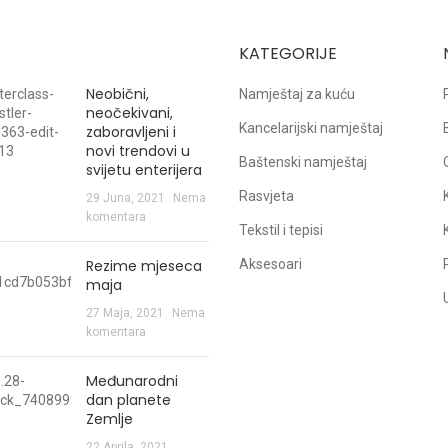
KATEGORIJE
Neobični,
Namještaj za kuću
neočekivani,
Kancelarijski namještaj
zaboravljeni i
novi trendovi u
Baštenski namještaj
svijetu enterijera
Rasvjeta
29 Juna, 2021
Nema
komentara
Tekstil i tepisi
Rezime mjeseca
Aksesoari
maja
27 Maja, 2021
Nema
komentara
Međunarodni
dan planete
Zemlje
22 Aprila, 2021