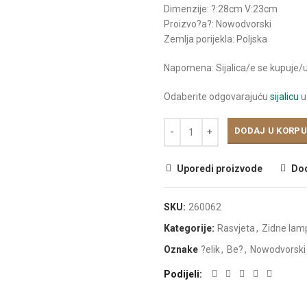
Dimenzije: ?:28cm V:23cm
Proizvo?a?: Nowodvorski
Zemlja porijekla: Poljska
Napomena: Sijalica/e se kupuje/
Odaberite odgovarajuću
sijalicu
u
DODAJ U KORPU
Uporedi proizvode
Dod
SKU:
260062
Kategorije:
Rasvjeta
,
Zidne lam
Oznake
?elik
,
Be?
,
Nowodvorski
Podijeli