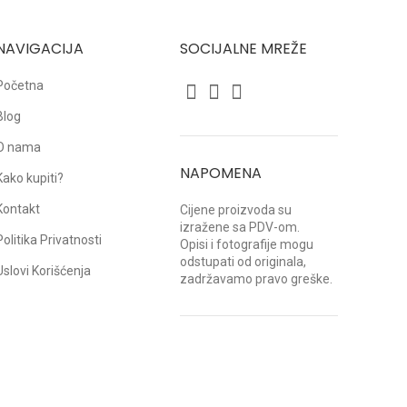
NAVIGACIJA
SOCIJALNE MREŽE
Početna
Blog
O nama
NAPOMENA
Kako kupiti?
Kontakt
Cijene proizvoda su
izražene sa PDV-om.
Politika Privatnosti
Opisi i fotografije mogu
odstupati od originala,
Uslovi Korišćenja
zadržavamo pravo greške.