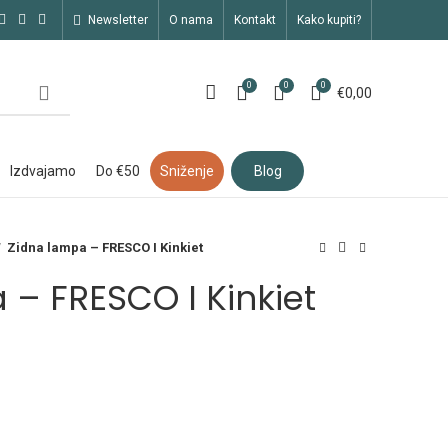
newsletter
o nama
kontakt
kako kupiti?
0
0
0
€
0,00
izdvajamo
do €50
sniženje
blog
Zidna lampa – FRESCO I Kinkiet
 – FRESCO I Kinkiet