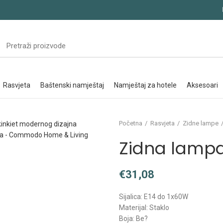
rasvjeta
baštenski namještaj
namještaj za hotele
aksesoari
Početna
Rasvjeta
Zidne lampe
Zidna lampa
€
Sijalica: E14 do 1x60W
Materijal: Staklo
Boja: Be?