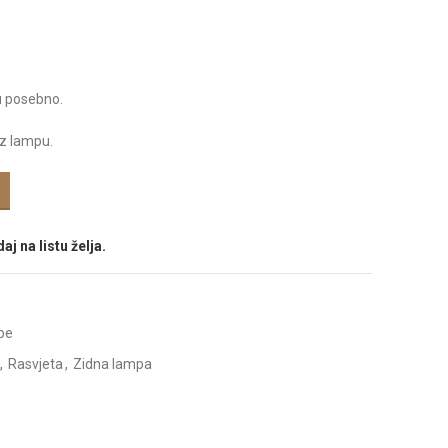
u posebno.
z lampu.
aj na listu želja.
pe
,
Rasvjeta
,
Zidna lampa