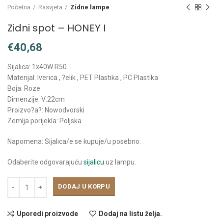
Početna
Rasvjeta
Zidne lampe
Zidni spot – HONEY I
€
Sijalica: 1x40W R50
Materijal: Iverica , ?elik , PET Plastika , PC Plastika
Boja: Roze
Dimenzije: V:22cm
Proizvo?a?: Nowodvorski
Zemlja porijekla: Poljska
Napomena: Sijalica/e se kupuje/u posebno.
Odaberite odgovarajuću
sijalicu
uz lampu.
DODAJ U KORPU
Uporedi proizvode
Dodaj na listu želja.