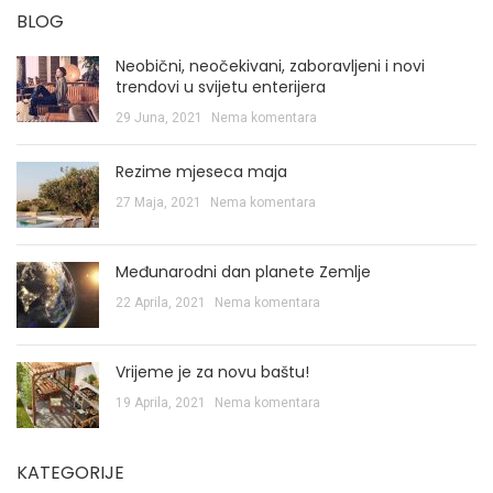
BLOG
Neobični, neočekivani, zaboravljeni i novi
trendovi u svijetu enterijera
29 Juna, 2021
Nema komentara
Rezime mjeseca maja
27 Maja, 2021
Nema komentara
Međunarodni dan planete Zemlje
22 Aprila, 2021
Nema komentara
Vrijeme je za novu baštu!
19 Aprila, 2021
Nema komentara
KATEGORIJE