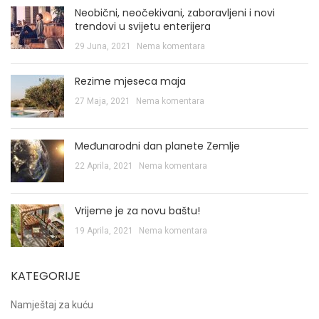
Neobični, neočekivani, zaboravljeni i novi
trendovi u svijetu enterijera
29 Juna, 2021
Nema komentara
Rezime mjeseca maja
27 Maja, 2021
Nema komentara
Međunarodni dan planete Zemlje
22 Aprila, 2021
Nema komentara
Vrijeme je za novu baštu!
19 Aprila, 2021
Nema komentara
KATEGORIJE
Namještaj za kuću