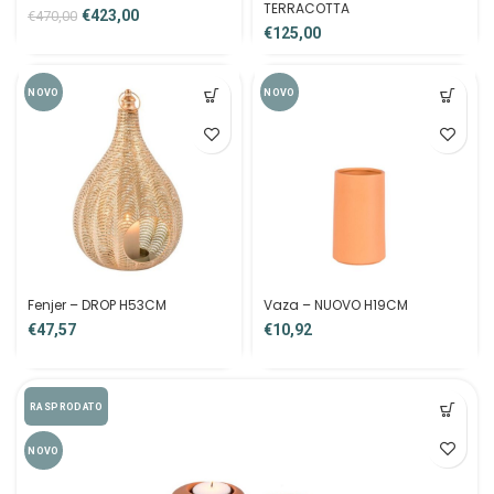
TERRACOTTA
€
423,00
€
470,00
€
NOVO
NOVO
Fenjer – DROP H53CM
Vaza – NUOVO H19CM
€
€
RASPRODATO
NOVO