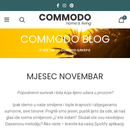
0
COMMODO BLOG
POČETNA
COMMODO INSPO
MJESEC NOVEMBAR
Popodnevni sumrak i kiša koja lijeno udara u prozore?
Ipak idemo u naše omiljene i tople krajnosti i izbjegavamo
sumorne, sive tonove. Prigrlili smo jesen, pustili ljeto da ode, ali naš
glas ide svima omiljenom „L’ete indien“. Slušali ste ovu neodoljivu
Dassinovu melodiju? Ako niste – krenite ka vašoj Spotify aplikaciji.