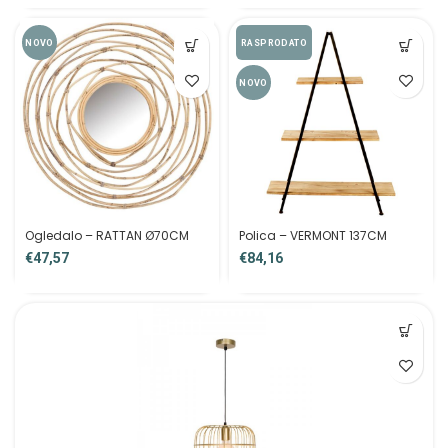
NOVO
RASPRODATO
NOVO
Ogledalo – RATTAN Ø70CM
Polica – VERMONT 137CM
€
€