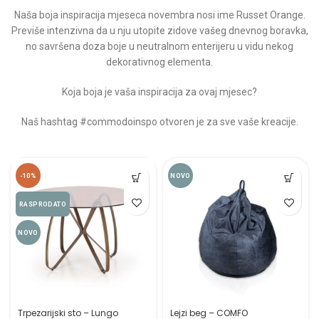
Naša boja inspiracija mjeseca novembra nosi ime Russet Orange.
Previše intenzivna da u nju utopite zidove vašeg dnevnog boravka,
no savršena doza boje u neutralnom enterijeru u vidu nekog
dekorativnog elementa.
Koja boja je vaša inspiracija za ovaj mjesec?
Naš hashtag #commodoinspo otvoren je za sve vaše kreacije.
-10%
NOVO
RASPRODATO
NOVO
Trpezarijski sto – Lungo
Lejzi beg – COMFO