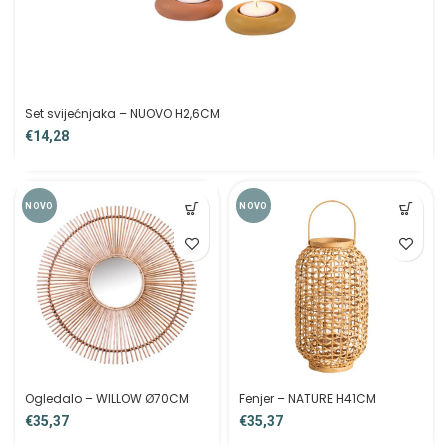
Set svijećnjaka – NUOVO H2,6CM
€
NOVO
NOVO
Ogledalo – WILLOW Ø70CM
Fenjer – NATURE H41CM
€
€