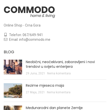
Online Shop - Crna Gora
Telefon:
067/649-941
Email:
info@commodo.me
BLOG
Neobični, neočekivani, zaboravljeni i novi
trendovi u svijetu enterijera
29 Juna, 2021
Nema komentara
Rezime mjeseca maja
27 Maja, 2021
Nema komentara
Međunarodni dan planete Zemlje