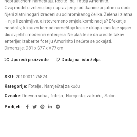
nepraktičnom nameštaju. Recite “da” fotelji Amorinito.
Ovaj model u zelenoj boji napravljen je od tkanine prijatne na dodir.
Njeni zlatni nogari izrađeni su od hromiranog čelika. Zelena i zlatna
– nije li zanimljiva, a istovremeno smjela kombinacija? Efekat je
neodoljiv, luksuzni komad nameštaja koji se uklapa i postaje sjajan
dio svijetlih, modernih enterijera. Ne plašite se da uredite takav
enterijer, izaberite fotelju Amorinito i nećete se pokajati.
Dimenzije: D81 x Š77 x V77 cm
Uporedi proizvode
Dodaj na listu želja.
SKU:
2010001176824
Kategorije:
Fotelje
,
Namještaj za kuću
Oznake:
Dnevna soba
,
fotelja
,
Namjestaj za kuću
,
Salon
Podijeli