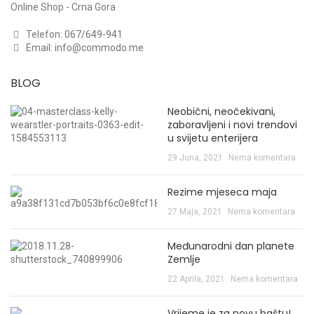
Online Shop - Crna Gora
Telefon:
067/649-941
Email:
info@commodo.me
BLOG
Neobični, neočekivani,
zaboravljeni i novi trendovi
u svijetu enterijera
29 Juna, 2021
Nema komentara
Rezime mjeseca maja
27 Maja, 2021
Nema komentara
Međunarodni dan planete
Zemlje
22 Aprila, 2021
Nema komentara
Vrijeme je za novu baštu!