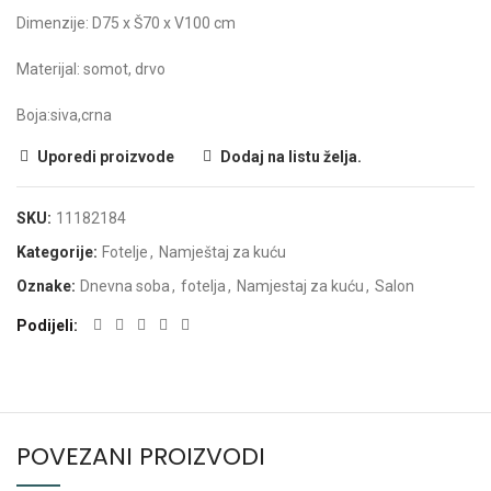
Dimenzije: D75 x Š70 x V100 cm
Materijal: somot, drvo
Boja:siva,crna
Uporedi proizvode
Dodaj na listu želja.
SKU:
11182184
Kategorije:
Fotelje
,
Namještaj za kuću
Oznake:
Dnevna soba
,
fotelja
,
Namjestaj za kuću
,
Salon
Podijeli
POVEZANI PROIZVODI