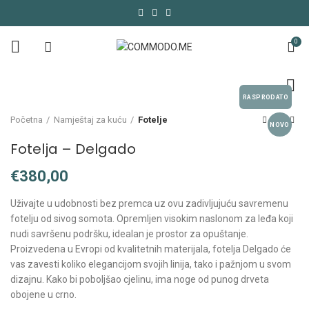
0
RASPRODATO
Početna
Namještaj za kuću
Fotelje
NOVO
Fotelja – Delgado
€
Uživajte u udobnosti bez premca uz ovu zadivljujuću savremenu
fotelju od sivog somota. Opremljen visokim naslonom za leđa koji
nudi savršenu podršku, idealan je prostor za opuštanje.
Proizvedena u Evropi od kvalitetnih materijala, fotelja Delgado će
vas zavesti koliko elegancijom svojih linija, tako i pažnjom u svom
dizajnu. Kako bi poboljšao cjelinu, ima noge od punog drveta
obojene u crno.