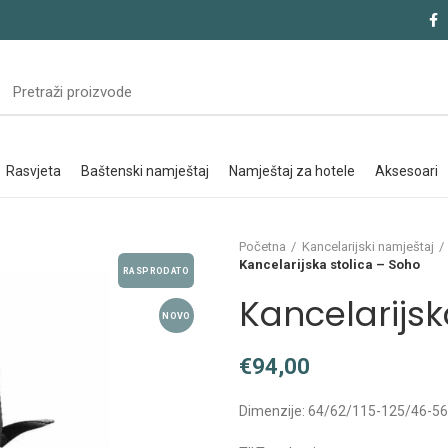
rasvjeta
baštenski namještaj
namještaj za hotele
aksesoari
Početna
Kancelarijski namještaj
Kancelarijska stolica – Soho
RASPRODATO
Kancelarijsk
NOVO
€
Dimenzije: 64/62/115-125/46-5