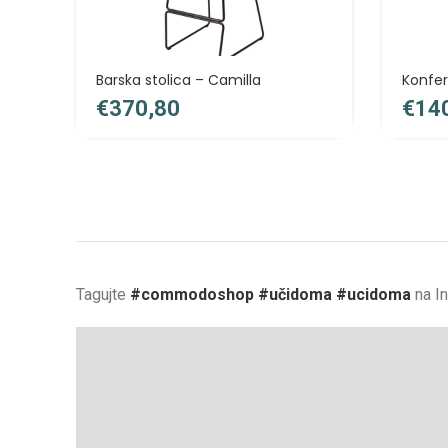
Barska stolica – Camilla
Konfer
€
€
Tagujte
#commodoshop #učidoma #ucidoma
na I