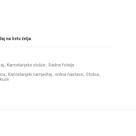
aj na listu želja.
taj
,
Kancelarijske stolice
,
Radne fotelje
ica
,
Kancelarijski namještaj
,
online nastava
,
Stolica
,
 kuće