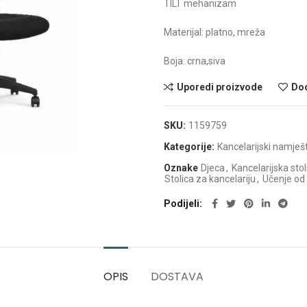
TILT mehanizam
Materijal: platno, mreža
Boja: crna,siva
Uporedi proizvode
Dod
SKU:
1159759
Kategorije:
Kancelarijski namješ
Oznake
Djeca
,
Kancelarijska stol
Stolica za kancelariju
,
Učenje od
Podijeli
OPIS
DOSTAVA