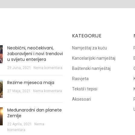
KATEGORIJE
Neobični, neočekivani,
Namještaj za kuću
zaboravljeni i novi trendovi
Kancelarijski namještaj
u svijetu enterijera
29 Juna, 2021
Nema komentara
Baštenski namještaj
Rasvjeta
Rezime mjeseca maja
Tekstil i tepisi
27 Maja, 2021
Nema komentara
Aksesoari
Međunarodni dan planete
Zemlje
22 Aprila, 2021
Nema
komentara