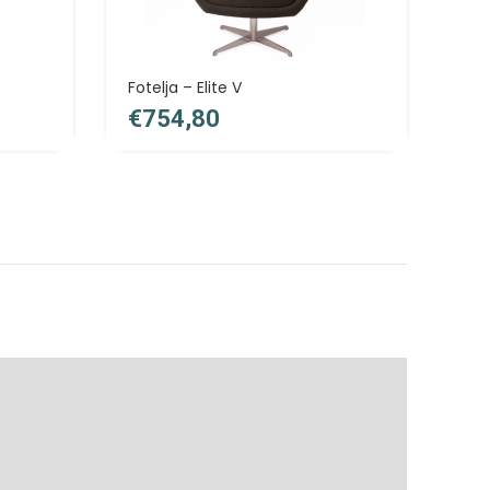
Fotelja – Elite V
Kan
uzg
€
€