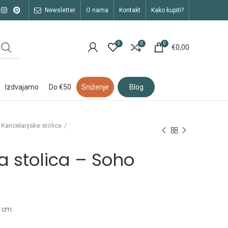
newsletter
o nama
kontakt
kako kupiti?
0
0
0
€
0,00
izdvajamo
do €50
sniženje
blog
Kancelarijske stolice
a stolica – Soho
6 cm