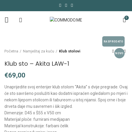
0
RASPRODATO
Početna
Namještaj za kuću
Klub stolovi
NOVO
Klub sto – Akita LAW-1
€
Unaprijedite svoj enterijer klub stolom “Akita” s dvije pregrade. Ovaj
će sto savršeno poslužiti kao dodatni ispraćen ogledalom po mjeri i
nekom lijepom stolicom ili tabureom u istoj nijansi. Spoj crne i boje
drveta daje mu savremen i šik izgled.
Dimenzije: D45 x Š55 x V50 cm
Materijal ploče: furnirani medijapan
Materijal konstrukcije: farbani čelik