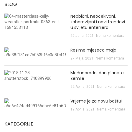
BLOG
Neobični, neočekivani,
zaboravljeni i novi trendovi
u svijetu enterijera
29 Juna, 2021
Nema komentara
Rezime mjeseca maja
27 Maja, 2021
Nema komentara
Međunarodni dan planete
Zemlje
22 Aprila, 2021
Nema komentara
Vrijeme je za novu baštu!
19 Aprila, 2021
Nema komentara
KATEGORIJE