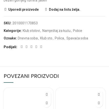
Dezen gornjeg furnira: jasen
Uporedi proizvode
Dodaj na listu želja.
SKU:
2010001170853
Kategorije:
Klub stolovi
,
Namještaj za kuću
,
Police
Oznake:
Dnevna soba
,
Klub sto
,
Polica
,
Spavaća soba
Podijeli
POVEZANI PROIZVODI