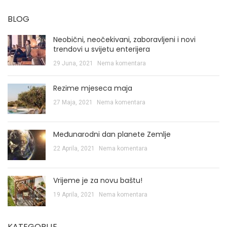
BLOG
Neobični, neočekivani, zaboravljeni i novi
trendovi u svijetu enterijera
29 Juna, 2021
Nema komentara
Rezime mjeseca maja
27 Maja, 2021
Nema komentara
Međunarodni dan planete Zemlje
22 Aprila, 2021
Nema komentara
Vrijeme je za novu baštu!
19 Aprila, 2021
Nema komentara
KATEGORIJE