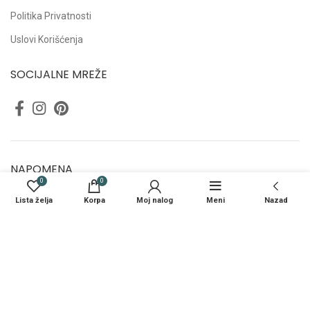
Politika Privatnosti
Uslovi Korišćenja
SOCIJALNE MREŽE
NAPOMENA
0
0
Cijene proizvoda su izražene sa PDV-om.
Lista želja
Korpa
Moj nalog
Meni
Nazad
Opisi i fotografije mogu odstupati od originala, zadržavamo pravo
greške.