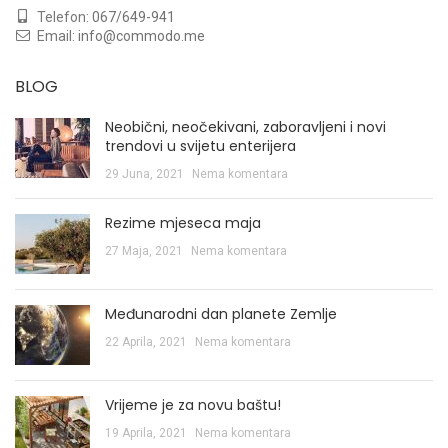
Telefon:
067/649-941
Email:
info@commodo.me
BLOG
Neobični, neočekivani, zaboravljeni i novi
trendovi u svijetu enterijera
29 Juna, 2021
Nema komentara
Rezime mjeseca maja
27 Maja, 2021
Nema komentara
Međunarodni dan planete Zemlje
22 Aprila, 2021
Nema komentara
Vrijeme je za novu baštu!
19 Aprila, 2021
Nema komentara