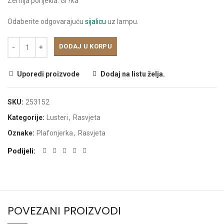
Zemlja porijekla: Gr?ka
Odaberite odgovarajuću
sijalicu
uz lampu.
DODAJ U KORPU
Uporedi proizvode
Dodaj na listu želja.
SKU:
253152
Kategorije:
Lusteri
,
Rasvjeta
Oznake:
Plafonjerka
,
Rasvjeta
Podijeli
POVEZANI PROIZVODI