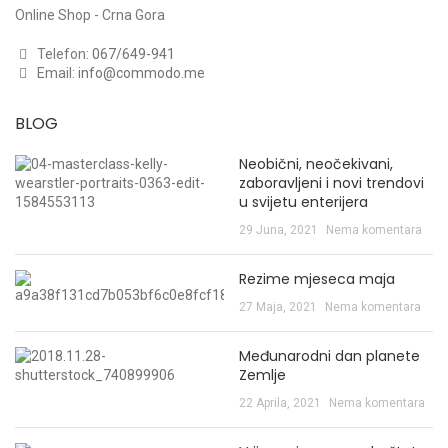
Online Shop - Crna Gora
Telefon:
067/649-941
Email:
info@commodo.me
BLOG
Neobični, neočekivani,
zaboravljeni i novi trendovi
u svijetu enterijera
29 Juna, 2021
Nema komentara
Rezime mjeseca maja
27 Maja, 2021
Nema komentara
Međunarodni dan planete
Zemlje
22 Aprila, 2021
Nema komentara