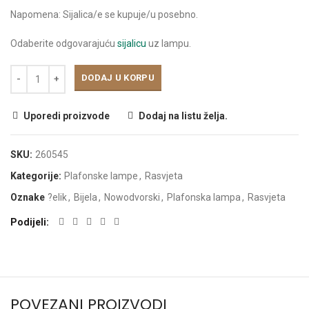
Napomena: Sijalica/e se kupuje/u posebno.
Odaberite odgovarajuću
sijalicu
uz lampu.
DODAJ U KORPU
Uporedi proizvode
Dodaj na listu želja.
SKU:
260545
Kategorije:
Plafonske lampe
,
Rasvjeta
Oznake
?elik
,
Bijela
,
Nowodvorski
,
Plafonska lampa
,
Rasvjeta
Podijeli
POVEZANI PROIZVODI