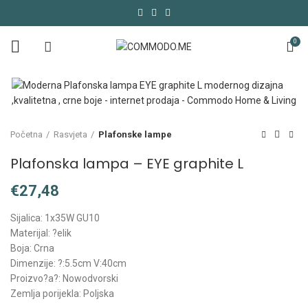
0
Početna
Rasvjeta
Plafonske lampe
Plafonska lampa – EYE graphite L
€
Sijalica: 1x35W GU10
Materijal: ?elik
Boja: Crna
Dimenzije: ?:5.5cm V:40cm
Proizvo?a?: Nowodvorski
Zemlja porijekla: Poljska