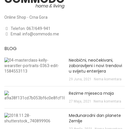
Online Shop - Crna Gora
Telefon:
067/649-941
Email:
info@commodo.me
BLOG
Neobični, neočekivani,
zaboravljeni i novi trendovi
u svijetu enterijera
29 Juna, 2021
Nema komentara
Rezime mjeseca maja
27 Maja, 2021
Nema komentara
Međunarodni dan planete
Zemlje