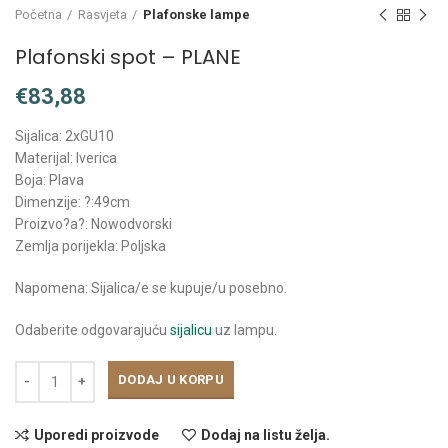
Početna
Rasvjeta
Plafonske lampe
Plafonski spot – PLANE
€
Sijalica: 2xGU10
Materijal: Iverica
Boja: Plava
Dimenzije: ?:49cm
Proizvo?a?: Nowodvorski
Zemlja porijekla: Poljska
Napomena: Sijalica/e se kupuje/u posebno.
Odaberite odgovarajuću
sijalicu
uz lampu.
DODAJ U KORPU
Uporedi proizvode
Dodaj na listu želja.