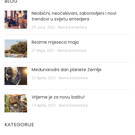
BLOG
Neobični, neočekivani, zaboravljeni i novi
trendovi u svijetu enterijera
29 Juna, 2021
Nema komentara
Rezime mjeseca maja
27 Maja, 2021
Nema komentara
Međunarodni dan planete Zemlje
22 Aprila, 2021
Nema komentara
Vrijeme je za novu baštu!
19 Aprila, 2021
Nema komentara
KATEGORIJE