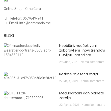
Online Shop - Crna Gora
Telefon:
067/649-941
Email:
info@commodo.me
BLOG
Neobični, neočekivani,
zaboravljeni i novi trendovi
u svijetu enterijera
29 Juna, 2021
Nema komentara
Rezime mjeseca maja
27 Maja, 2021
Nema komentara
Međunarodni dan planete
Zemlje
22 Aprila, 2021
Nema komentara