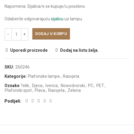
Napomena: Sijalica/e se kupuje/u posebno.
Odaberite odgovarajuću
sijalicu
uz lampu.
DODAJ U KORPU
Uporedi proizvode
Dodaj na listu želja.
SKU:
260246
Kategorije:
Plafonske lampe
,
Rasvjeta
Oznake
?elik
,
Djeca
,
Iverica
,
Nowodvorski
,
PC
,
PET
,
Plafonski spot
,
Plava
,
Rasvjeta
,
Zelena
Podijeli