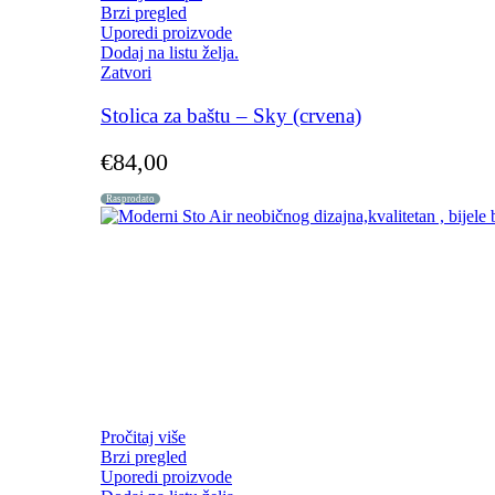
Brzi pregled
Uporedi proizvode
Dodaj na listu želja.
Zatvori
Stolica za baštu – Sky (crvena)
€
84,00
Rasprodato
Pročitaj više
Brzi pregled
Uporedi proizvode