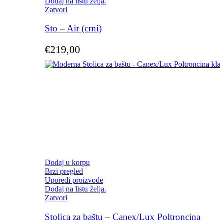
Dodaj na listu želja.
Zatvori
Sto – Air (crni)
€
219,00
Dodaj u korpu
Brzi pregled
Uporedi proizvode
Dodaj na listu želja.
Zatvori
Stolica za baštu – Canex/Lux Poltroncina