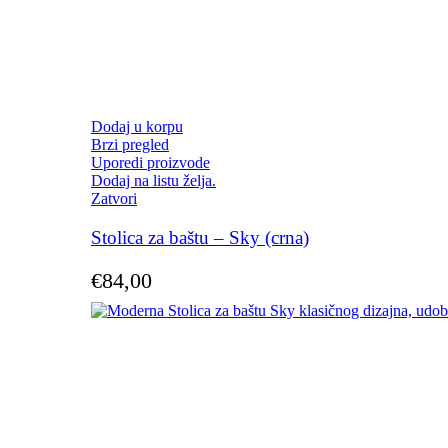
Dodaj u korpu
Brzi pregled
Uporedi proizvode
Dodaj na listu želja.
Zatvori
Stolica za baštu – Sky (crna)
€
84,00