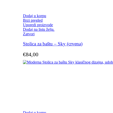
Dodaj u korpu
Brzi pregled
Uporedi proizvode
Dodaj na listu želja.
Zatvori
Stolica za baštu – Sky (crvena)
€
84,00
Dodaj u korpu