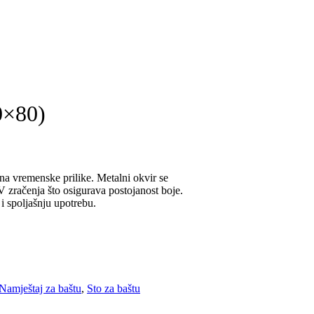
80×80)
 na vremenske prilike. Metalni okvir se
 UV zračenja što osigurava postojanost boje.
i spoljašnju upotrebu.
Namještaj za baštu
,
Sto za baštu