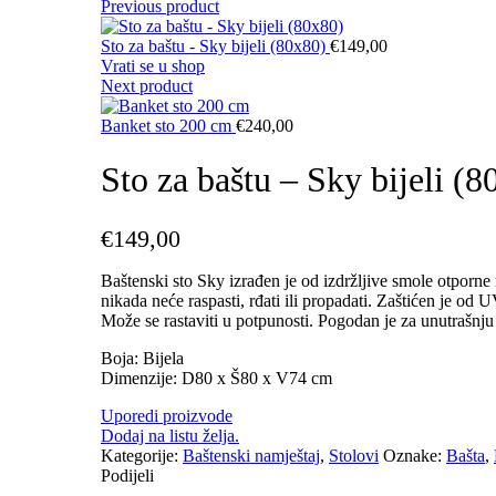
Previous product
Sto za baštu - Sky bijeli (80x80)
€
149,00
Vrati se u shop
Next product
Banket sto 200 cm
€
240,00
Sto za baštu – Sky bijeli (
€
149,00
Baštenski sto Sky izrađen je od izdržljive smole otporne
nikada neće raspasti, rđati ili propadati. Zaštićen je od
Može se rastaviti u potpunosti. Pogodan je za unutrašnju 
Boja: Bijela
Dimenzije: D80 x Š80 x V74 cm
Uporedi proizvode
Dodaj na listu želja.
Kategorije:
Baštenski namještaj
,
Stolovi
Oznake:
Bašta
,
Podijeli